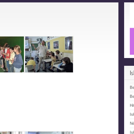
I
B
Be
Hi
Is
N
Is