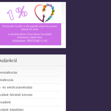
skolánkról
emutatkozás
iratkozás
t- és erkölcstanoktatás
kolánk felvételi körzete
évadónk
kolánk képekben