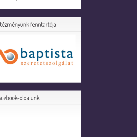
ntézményünk fenntartója
acebook-oldalunk