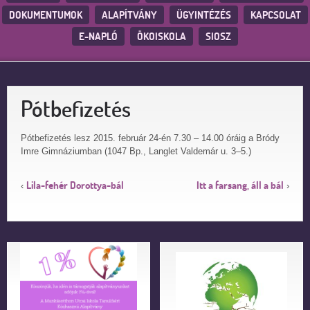
DOKUMENTUMOK
ALAPÍTVÁNY
ÜGYINTÉZÉS
KAPCSOLAT
E-NAPLÓ
ÖKOISKOLA
SIOSZ
Pótbefizetés
Pótbefizetés lesz 2015. február 24-én 7.30 – 14.00 óráig a Bródy
Imre Gimnáziumban (1047 Bp., Langlet Valdemár u. 3–5.)
Lila-fehér Dorottya-bál
Itt a farsang, áll a bál
‹
›