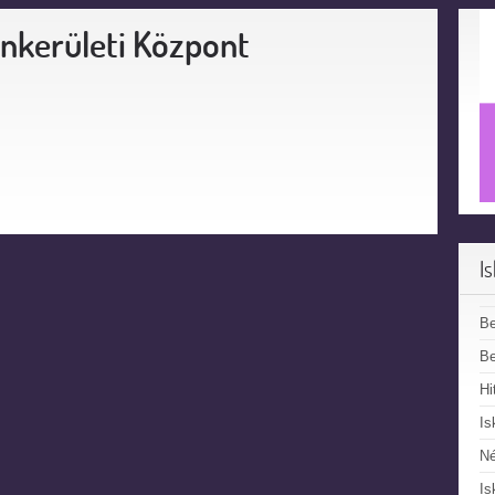
nkerületi Központ
I
B
Be
Hi
Is
N
Is