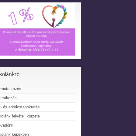
skolánkról
emutatkozás
iratkozás
t- és erkölcstanoktatás
kolánk felvételi körzete
évadónk
kolánk képekben