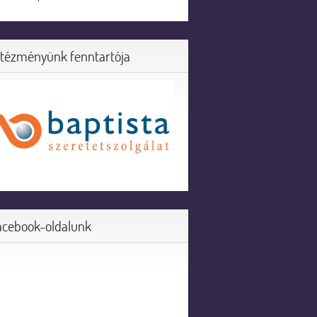
ntézményünk fenntartója
acebook-oldalunk