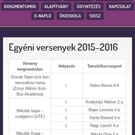
DOKUMENTUMOK
ALAPÍTVÁNY
ÜGYINTÉZÉS
KAPCSOLAT
E-NAPLÓ
ÖKOISKOLA
SIOSZ
Egyéni versenyek 2015–2016
Verseny
Helyezés
Tanuló/korcsoport
megnevezése
Slovak Open kick-box
nemzetközi torna
I.
Debre Bence 8.b
(Zrínyi Miklós Kick-
Box Akadémia)
I.
Királyházi Márton 2.a
I.
Majer Levente 4.b
Mikulás kupa –
cselgáncs (UTE)
I.
Sánta Botond 4.a
I.
Nagy László 4.a
Mikulás Kupa –
Mikula Dóra 2.a