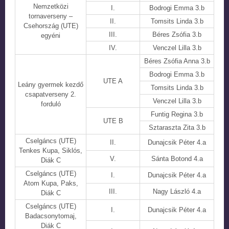
Nemzetközi
I.
Bodrogi Emma 3.b
tornaverseny –
II.
Tomsits Linda 3.b
Csehország (UTE)
III.
Béres Zsófia 3.b
egyéni
IV.
Venczel Lilla 3.b
Béres Zsófia Anna 3.b
Bodrogi Emma 3.b
UTE A
Leány gyermek kezdő
Tomsits Linda 3.b
csapatverseny 2.
Venczel Lilla 3.b
forduló
Funtig Regina 3.b
UTE B
Sztaraszta Zita 3.b
Cselgáncs (UTE)
II.
Dunajcsik Péter 4.a
Tenkes Kupa, Siklós,
V.
Sánta Botond 4.a
Diák C
Cselgáncs (UTE)
I.
Dunajcsik Péter 4.a
Atom Kupa, Paks,
III.
Nagy László 4.a
Diák C
Cselgáncs (UTE)
I.
Dunajcsik Péter 4.a
Badacsonytomaj,
Diák C