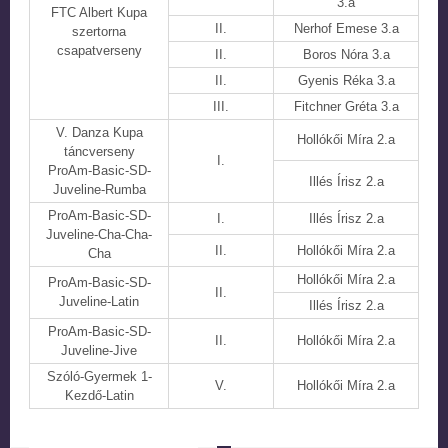
3.a
FTC Albert Kupa
II.
Nerhof Emese 3.a
szertorna
csapatverseny
II.
Boros Nóra 3.a
II.
Gyenis Réka 3.a
III.
Fitchner Gréta 3.a
V. Danza Kupa
Hollókői Míra 2.a
táncverseny
I.
ProAm-Basic-SD-
Illés Írisz 2.a
Juveline-Rumba
ProAm-Basic-SD-
I.
Illés Írisz 2.a
Juveline-Cha-Cha-
II.
Hollókői Míra 2.a
Cha
Hollókői Míra 2.a
ProAm-Basic-SD-
II.
Juveline-Latin
Illés Írisz 2.a
ProAm-Basic-SD-
II.
Hollókői Míra 2.a
Juveline-Jive
Szóló-Gyermek 1-
V.
Hollókői Míra 2.a
Kezdő-Latin