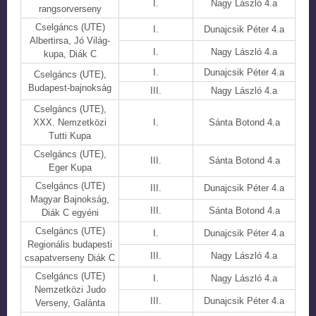
I.
Nagy László 4.a
rangsorverseny
Cselgáncs (UTE)
I.
Dunajcsik Péter 4.a
Albertirsa, Jó Világ-
I.
Nagy László 4.a
kupa, Diák C
I.
Dunajcsik Péter 4.a
Cselgáncs (UTE),
Budapest-bajnokság
III.
Nagy László 4.a
Cselgáncs (UTE),
XXX. Nemzetközi
I.
Sánta Botond 4.a
Tutti Kupa
Cselgáncs (UTE),
III.
Sánta Botond 4.a
Eger Kupa
Cselgáncs (UTE)
III.
Dunajcsik Péter 4.a
Magyar Bajnokság,
III.
Sánta Botond 4.a
Diák C egyéni
Cselgáncs (UTE)
I.
Dunajcsik Péter 4.a
Regionális budapesti
III.
Nagy László 4.a
csapatverseny Diák C
Cselgáncs (UTE)
I.
Nagy László 4.a
Nemzetközi Judo
III.
Dunajcsik Péter 4.a
Verseny, Galánta