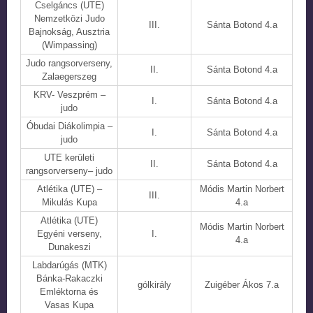
Cselgáncs (UTE)
Nemzetközi Judo
III.
Sánta Botond 4.a
Bajnokság, Ausztria
(Wimpassing)
Judo rangsorverseny,
II.
Sánta Botond 4.a
Zalaegerszeg
KRV- Veszprém –
I.
Sánta Botond 4.a
judo
Óbudai Diákolimpia –
I.
Sánta Botond 4.a
judo
UTE kerületi
II.
Sánta Botond 4.a
rangsorverseny– judo
Atlétika (UTE) –
Módis Martin Norbert
III.
Mikulás Kupa
4.a
Atlétika (UTE)
Módis Martin Norbert
Egyéni verseny,
I.
4.a
Dunakeszi
Labdarúgás (MTK)
Bánka-Rakaczki
gólkirály
Zuigéber Ákos 7.a
Emléktorna és
Vasas Kupa