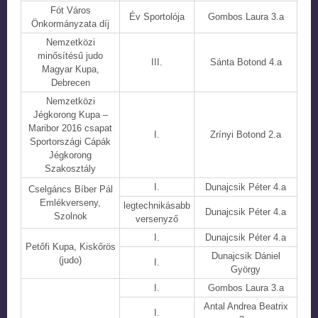
Fót Város
Év Sportolója
Gombos Laura 3.a
Önkormányzata díj
Nemzetközi
minősítésű judo
III.
Sánta Botond 4.a
Magyar Kupa,
Debrecen
Nemzetközi
Jégkorong Kupa –
Maribor 2016 csapat
I.
Zrínyi Botond 2.a
Sportországi Cápák
Jégkorong
Szakosztály
I.
Dunajcsik Péter 4.a
Cselgáncs Bíber Pál
Emlékverseny,
legtechnikásabb
Dunajcsik Péter 4.a
Szolnok
versenyző
I.
Dunajcsik Péter 4.a
Petőfi Kupa, Kiskőrös
Dunajcsik Dániel
(judo)
I.
György
I.
Gombos Laura 3.a
Antal Andrea Beatrix
I.