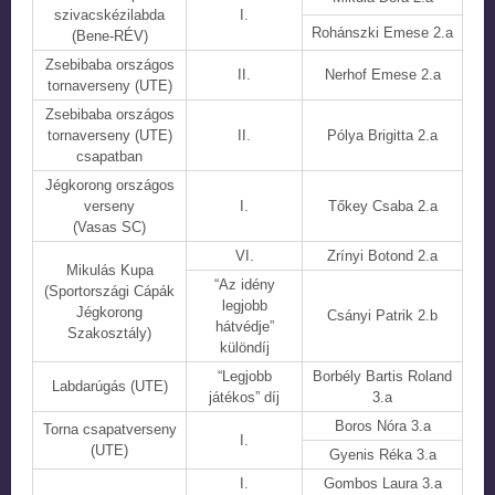
szivacskézilabda
I.
Rohánszki Emese 2.a
(Bene-RÉV)
Zsebibaba országos
II.
Nerhof Emese 2.a
tornaverseny (UTE)
Zsebibaba országos
tornaverseny (UTE)
II.
Pólya Brigitta 2.a
csapatban
Jégkorong országos
verseny
I.
Tőkey Csaba 2.a
(Vasas SC)
VI.
Zrínyi Botond 2.a
Mikulás Kupa
“Az idény
(Sportországi Cápák
legjobb
Jégkorong
Csányi Patrik 2.b
hátvédje”
Szakosztály)
különdíj
“Legjobb
Borbély Bartis Roland
Labdarúgás (UTE)
játékos” díj
3.a
Boros Nóra 3.a
Torna csapatverseny
I.
(UTE)
Gyenis Réka 3.a
I.
Gombos Laura 3.a