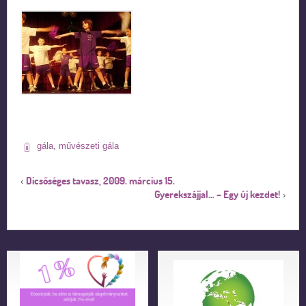
gála
,
művészeti gála
Dicsőséges tavasz, 2009. március 15.
‹
Gyerekszájjal… – Egy új kezdet!
›