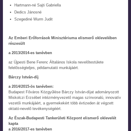
Hartmann-né Sajti Gabriella
Dedics Jánosné
Szegediné Wurm Judit
Az Emberi Erőforrások Minisztériuma elismerő oklevelében
részesült
a 2013/2014-es tanévben
az Újpesti Bene Ferenc Általános Iskola nevelőtestülete
felelősségteljes, példamutató munkájáért.
Bárczy István-díj
a 2014/2015-ös tanévben:
Budapest Főváros Közgyűlése Bárczy István-díjat adományozott
Miskolczi Erzsébet intézményvezető magas színvonalú, innovatív
vezetői munkájáért, a gyermekekért több évtizeden át végzett
oktató-nevelő tevékenységéért.
Az Észak-Budapesti Tankerületi Központ elismerő oklevelét
kapta
a 2016/2017-es tanévben