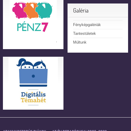
Galéria
Fényképgalériák
Tantestületek
Múltunk