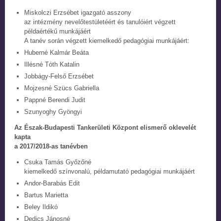
Miskolczi Erzsébet igazgató asszony
az intézmény nevelőtestületéért és tanulóiért végzett
példaértékű munkájáért
A tanév során végzett kiemelkedő pedagógiai munkájáért:
Huberné Kalmár Beáta
Illésné Tóth Katalin
Jobbágy-Felső Erzsébet
Mojzesné Szücs Gabriella
Pappné Berendi Judit
Szunyoghy Gyöngyi
Az Észak-Budapesti Tankerületi Központ elismerő oklevelét
kapta
a 2017/2018-as tanévben
Csuka Tamás Győzőné
kiemelkedő színvonalú, példamutató pedagógiai munkájáért
Andor-Barabás Edit
Bartus Marietta
Beley Ildikó
Dedics Jánosné