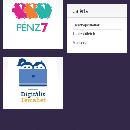
Galéria
Fényképgalériák
Tantestületek
Múltunk