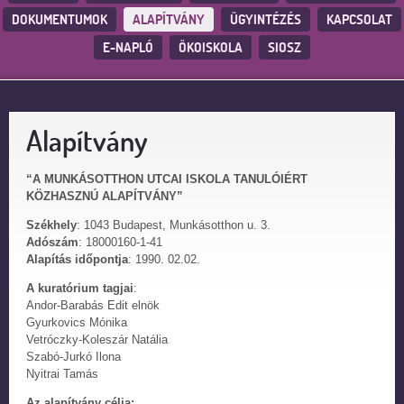
DOKUMENTUMOK
ALAPÍTVÁNY
ÜGYINTÉZÉS
KAPCSOLAT
E-NAPLÓ
ÖKOISKOLA
SIOSZ
Alapítvány
“A MUNKÁSOTTHON UTCAI ISKOLA TANULÓIÉRT
KÖZHASZNÚ ALAPÍTVÁNY”
Székhely
: 1043 Budapest, Munkásotthon u. 3.
Adószám
: 18000160-1-41
Alapítás időpontja
: 1990. 02.02.
A kuratórium tagjai
:
Andor-Barabás Edit elnök
Gyurkovics Mónika
Vetróczky-Koleszár Natália
Szabó-Jurkó Ilona
Nyitrai Tamás
Az alapítvány célja: