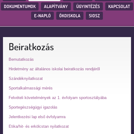
DOKUMENTUMOK
ALAPÍTVÁNY
ÜGYINTÉZÉS
KAPCSOLAT
E-NAPLÓ
ÖKOISKOLA
SIOSZ
Beiratkozás
Bemutatkozás
Hirdetmény az általános iskolai beiratkozás rendjéről
Szándéknyilatkozat
Sportalkalmassági mérés
Felvételi követelmények az 1. évfolyam sportosztályába
Sportegészségügyi igazolás
Jelentkezési lap első évfolyamra
Etika/hit- és erkölcstan nyilatkozat