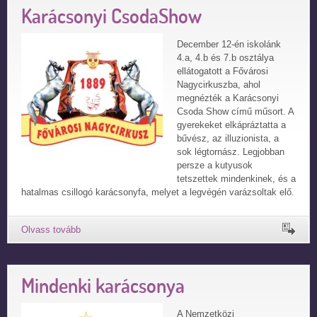
Karácsonyi CsodaShow
December 12-én iskolánk
4.a, 4.b és 7.b osztálya
ellátogatott a Fővárosi
Nagycirkuszba, ahol
megnézték a Karácsonyi
Csoda Show című műsort. A
gyerekeket elkápráztatta a
bűvész, az illuzionista, a
sok légtornász. Legjobban
persze a kutyusok
tetszettek mindenkinek, és a
hatalmas csillogó karácsonyfa, melyet a legvégén varázsoltak elő.
Mindenki karácsonya
A Nemzetközi