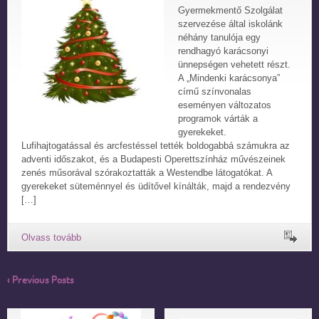
Gyermekmentő Szolgálat
szervezése által iskolánk
néhány tanulója egy
rendhagyó karácsonyi
ünnepségen vehetett részt.
A „Mindenki karácsonya”
című színvonalas
eseményen változatos
programok várták a
gyerekeket.
Lufihajtogatással és arcfestéssel tették boldogabbá számukra az
adventi időszakot, és a Budapesti Operettszínház művészeinek
zenés műsorával szórakoztatták a Westendbe látogatókat. A
gyerekeket süteménnyel és üdítővel kínálták, majd a rendezvény
[…]
‹ Previous Posts