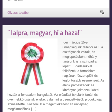
“Talpra, magyar, hí a haza!”
Idei március 15-ei
ünnepségünk fellépői az 5.a
osztályosok voltak, és
meglepetésként néhány
tanárunk is a színpadra
lépett. Előadásukkal
felidézték a forradalom
napjának főszereplőit és
legfontosabb eseményeit. Az
élénk párbeszédek és
látványos jelmezek közel
hozták a forradalom hangulatát. Az előadást iskolánk tanári és
gyermekkórusának éneke, valamint a csengettyűsök produkciója
színesítette. Köszönjük a megemlékezést az ünnepség
megálmodóinak […]