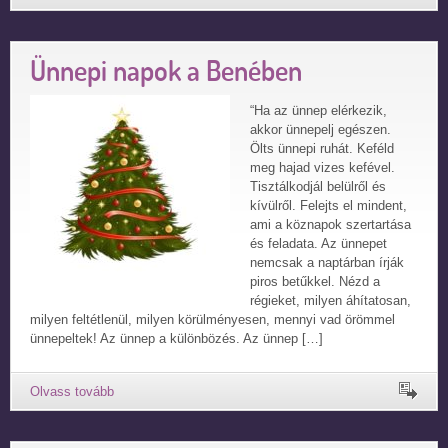
Ünnepi napok a Benében
“Ha az ünnep elérkezik,
akkor ünnepelj egészen.
Ölts ünnepi ruhát. Keféld
meg hajad vizes kefével.
Tisztálkodjál belülről és
kívülről. Felejts el mindent,
ami a köznapok szertartása
és feladata. Az ünnepet
nemcsak a naptárban írják
piros betűkkel. Nézd a
régieket, milyen áhítatosan,
milyen feltétlenül, milyen körülményesen, mennyi vad örömmel
ünnepeltek! Az ünnep a különbözés. Az ünnep […]