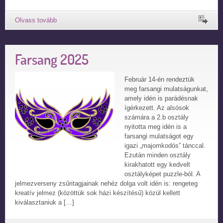
Farsang 2025
Február 14-én rendeztük
meg farsangi mulatságunkat,
amely idén is parádésnak
ígérkezett. Az alsósok
számára a 2.b osztály
nyitotta meg idén is a
farsangi mulatságot egy
igazi „majomkodós” tánccal.
Ezután minden osztály
kirakhatott egy kedvelt
osztályképet puzzle-ból. A
jelmezverseny zsűritagjainak nehéz dolga volt idén is: rengeteg
kreatív jelmez (közöttük sok házi készítésű) közül kellett
kiválasztaniuk a […]