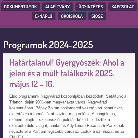
DOKUMENTUMOK
ALAPÍTVÁNY
ÜGYINTÉZÉS
KAPCSOLAT
E-NAPLÓ
ÖKOISKOLA
SIOSZ
Programok 2024-2025
Határtalanul! Gyergyószék: Ahol a
jelen és a múlt találkozik 2025.
május 12 – 16.
Első programunk Nagyvárad központjában kezdődött. Sétáltunk a
Trianon idején 90%-ban magyarlakta város, Nagyvárad
központjában. Pápay Zoltán honismereti vezető várt bennünket,
aki értékes információkat osztott meg velünk. A hangulatos,
szépen felújított szecessziós paloták között felidéztük a
századforduló világát, amikor is Ady Endre Pece-parti Párizsnak
nevezte el a Partium legszebb városát. Láttuk a színházat és az
EMKE […]