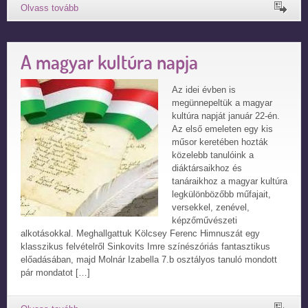
A magyar kultúra napja
Az idei évben is
megünnepeltük a magyar
kultúra napját január 22-én.
Az első emeleten egy kis
műsor keretében hozták
közelebb tanulóink a
diáktársaikhoz és
tanáraikhoz a magyar kultúra
legkülönbözőbb műfajait,
versekkel, zenével,
képzőművészeti
alkotásokkal. Meghallgattuk Kölcsey Ferenc Himnuszát egy
klasszikus felvételről Sinkovits Imre színészóriás fantasztikus
előadásában, majd Molnár Izabella 7.b osztályos tanuló mondott
pár mondatot […]