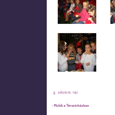
pályázat
,
rajz
Mukik a Térszínházban
‹