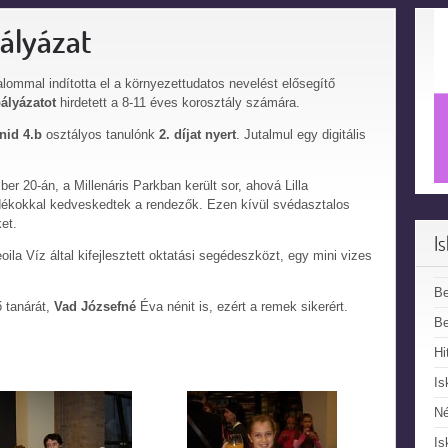
pályázat
lommal indította el a környezettudatos nevelést elősegítő
pályázatot
hirdetett a 8-11 éves korosztály számára.
nid 4.b
osztályos tanulónk
2. díjat nyert
. Jutalmul egy digitális
 20-án, a Millenáris Parkban került sor, ahová Lilla
ándékokkal kedveskedtek a rendezők. Ezen kívül svédasztalos
et.
I
ila Víz által kifejlesztett oktatási segédeszközt, egy mini vizes
B
ő tanárát,
Vad Józsefné
Éva nénit is, ezért a remek sikerért.
Be
Hi
Is
N
Is