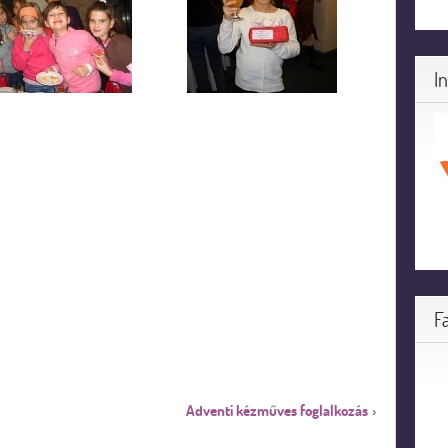
I
F
Adventi kézműves foglalkozás
›