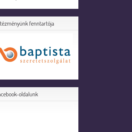
ntézményünk fenntartója
acebook-oldalunk