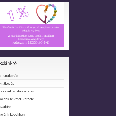
skolánkról
emutatkozás
iratkozás
t- és erkölcstanoktatás
kolánk felvételi körzete
évadónk
kolánk képekben