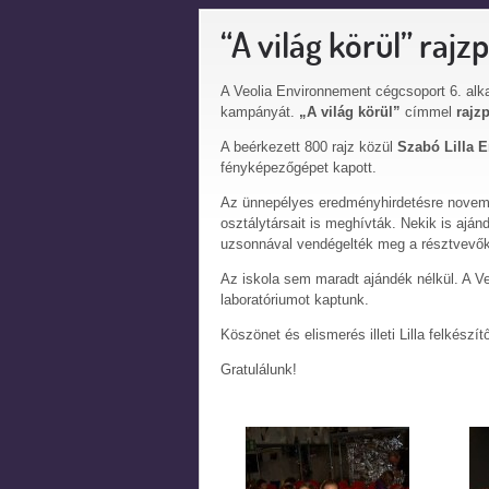
“A világ körül” rajz
A Veolia Environnement cégcsoport 6. alka
kampányát.
„A világ körül”
címmel
rajz
A beérkezett 800 rajz közül
Szabó Lilla E
fényképezőgépet kapott.
Az ünnepélyes eredményhirdetésre november
osztálytársait is meghívták. Nekik is aj
uzsonnával vendégelték meg a résztvevők
Az iskola sem maradt ajándék nélkül. A Veo
laboratóriumot kaptunk.
Köszönet és elismerés illeti Lilla felkészít
Gratulálunk!