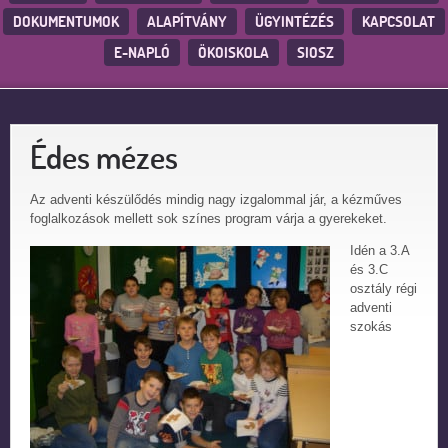
DOKUMENTUMOK
ALAPÍTVÁNY
ÜGYINTÉZÉS
KAPCSOLAT
E-NAPLÓ
ÖKOISKOLA
SIOSZ
Édes mézes
Az adventi készülődés mindig nagy izgalommal jár, a kézműves
foglalkozások mellett sok színes program várja a gyerekeket.
Idén a 3.A
és 3.C
osztály régi
adventi
szokás