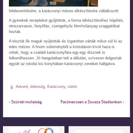
felelevenítésére, a karácsonyi mézes elkészítésére vállalkozott.
A gyerekek recepteket gyűjtöttek, a forma elkészítéséhez hópihés,
rénszarvasos, fenyőfás, csengettyűs fém/műanyag szaggatókat
hoztak.
A tésztát ők maguk nyújtották és izgatottan várták mikor sül ki az
édes mézes. A finom süteményből a kóstoláson kívül haza is
vittek, hogy a családi karácsonyfára egy-egy dísznek is
felkerülhessen. Jó hangulatban telt a délután, szívesen dolgoztak
együtt az iskolai kis konyhában karácsonyi zenéket hallgatva.
Advent
,
édesség
,
Karácsony
,
sütés
Szüreti mulatság
Focimeccsen a Szusza Stadionban
‹
›