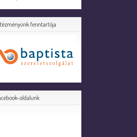
ntézményünk fenntartója
acebook-oldalunk