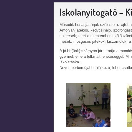
Iskolanyitogató – K
Második hónapja tárjuk szélesre az ajtót a
Amolyan játékos, kedvcsináló, szorongást 
sikeresek, mert a szeptemberi szőlőszüret
mesék, mozgásos játékok, kiszámolók, a 
A jó hír(ünk) szárnyon jár – tartja a mond
gyermek élne a felkínált lehetőséggel. M
iskolatáska…
Novemberben újabb találkozó, lehet csatla