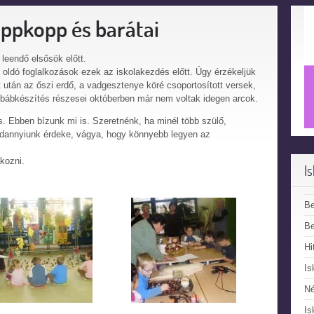
ippkopp és barátai
 leendő elsősök előtt.
oldó foglalkozások ezek az iskolakezdés előtt. Úgy érzékeljük
 után az őszi erdő, a vadgesztenye köré csoportosított versek,
bábkészítés részesei októberben már nem voltak idegen arcok.
ás. Ebben bízunk mi is. Szeretnénk, ha minél több szülő,
indannyiunk érdeke, vágya, hogy könnyebb legyen az
kozni.
I
B
Be
Hi
Is
N
Is