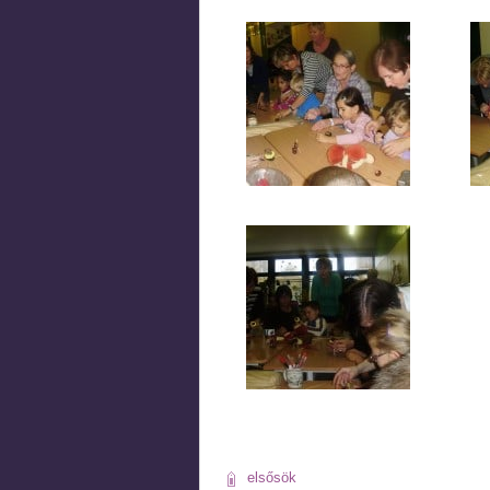
elsősök