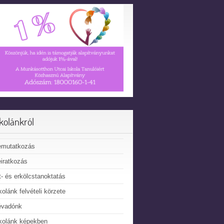
skolánkról
emutatkozás
iratkozás
t- és erkölcstanoktatás
kolánk felvételi körzete
évadónk
kolánk képekben