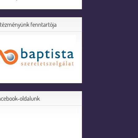
ntézményünk fenntartója
acebook-oldalunk