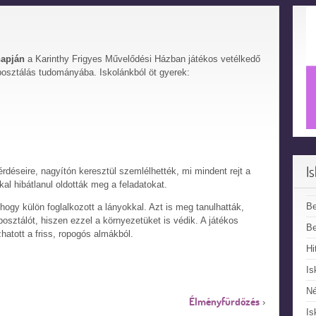
napján
a Karinthy Frigyes Művelődési Házban játékos vetélkedő
osztálás tudományába. Iskolánkból öt gyerek:
I
rdéseire, nagyítón keresztül szemlélhették, mi mindent rejt a
l hibátlanul oldották meg a feladatokat.
B
ogy külön foglalkozott a lányokkal. Azt is meg tanulhatták,
osztálót, hiszen ezzel a környezetüket is védik. A játékos
Be
hatott a friss, ropogós almákból.
Hi
Is
N
Élményfürdőzés
›
Is