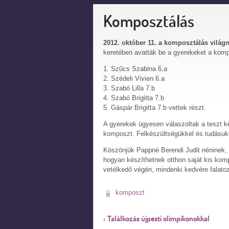
Komposztálás
2012. október 11. a komposztálás világ
keretében avatták be a gyerekeket a komp
1. Szűcs Szabina 6.a
2. Szédeli Vivien 6.a
3. Szabó Lilla 7.b
4. Szabó Brigitta 7.b
5. Gáspár Brigitta 7.b vettek részt.
A gyerekek ügyesen válaszoltak a teszt ké
komposzt. Felkészültségükkel és tudásukka
Köszönjük Pappné Berendi Judit néninek, h
hogyan készíthetnek otthon saját kis komp
vetélkedő végén, mindenki kedvére falatoz
komposzt
Találkozás újpesti olimpikonokkal
‹