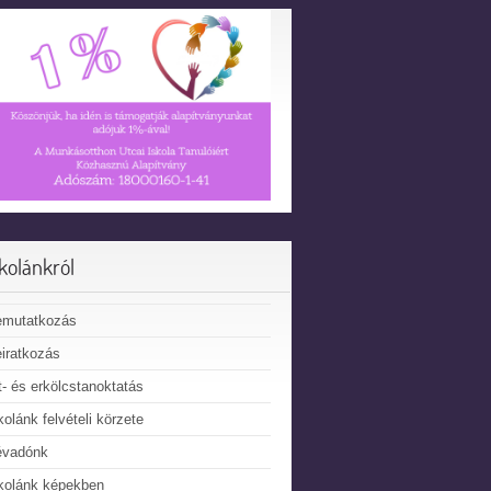
skolánkról
emutatkozás
iratkozás
t- és erkölcstanoktatás
kolánk felvételi körzete
évadónk
kolánk képekben