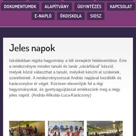
DOKUMENTUMOK
ALAPÍTVÁNY
ÜGYINTÉZÉS
KAPCSOLAT
E-NAPLÓ
ÖKOISKOLA
SIOSZ
Jeles napok
Iskolánkban régóta hagyomány a téli ünnepkör felelevenítése. Erre
a rendezvényre minden tanuló és tanár „vásárfiával” készül,
melyek közül választhat a tanuló, melyiket készíti el szüleinek,
szeretteinek. A rendezvénysorozat András napjával kezdődik és
karácsonykor ér véget. Közösen elevenítjük fel a régi
hagyományokat, és gyertyagyújtással emlékezünk meg a négy
jeles napról. (András-Mikulás-Luca-Karácsony)