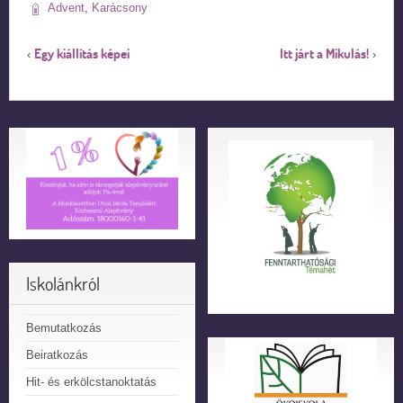
Advent
,
Karácsony
Egy kiállítás képei
Itt járt a Mikulás!
‹
›
Iskolánkról
Bemutatkozás
Beiratkozás
Hit- és erkölcstanoktatás