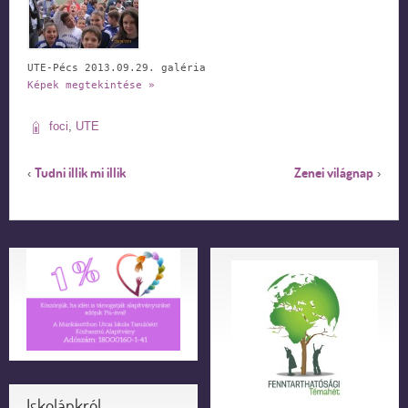
UTE-Pécs 2013.09.29. galéria
Képek megtekintése »
foci
,
UTE
Tudni illik mi illik
Zenei világnap
‹
›
Iskolánkról