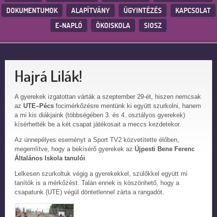
DOKUMENTUMOK
ALAPÍTVÁNY
ÜGYINTÉZÉS
KAPCSOLAT
E-NAPLÓ
ÖKOISKOLA
SIOSZ
Hajrá Lilák!
A gyerekek izgatottan várták a szeptember 29-ét, hiszen nemcsak
az
UTE–Pécs
focimérkőzésre mentünk ki együtt szurkolni, hanem
a mi kis diákjaink (többségében 3. és 4. osztályos gyerekek)
kísérhették be a két csapat játékosait a meccs kezdetekor.
Az ünnepélyes eseményt a Sport TV2 közvetítette élőben,
megemlítve, hogy a bekísérő gyerekek az
Újpesti Bene Ferenc
Általános Iskola tanulói
.
Lelkesen szurkoltuk végig a gyerekekkel, szülőkkel együtt mi
tanítók is a mérkőzést. Talán ennek is köszönhető, hogy a
csapatunk (UTE) végül döntetlennel zárta a rangadót.