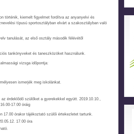
 történik, kiemelt figyelmet fordítva az anyanyelvi és
nevelési típusú sportosztályban elvárt a szakosztályban való
elv tanulását, az első osztály második félévétől
ációs tankönyveket és taneszközöket használunk.
kalmassági vizsga időpontja:
emélyesen ismerjék meg iskolánkat.
k az érdeklődő szülőket a gyerekekkel együtt. 2019.10.10.,
 16.00-17.00 óráig
 17.00 órakor tájékoztató szülői értekezletet tartunk.
20.05.12. 17.00 óra
ható.