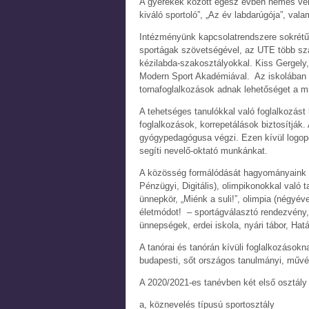
A gyerekek között egész évben nemes ver
kiváló sportoló”, „Az év labdarúgója”, val
Intézményünk kapcsolatrendszere sokrét
sportágak szövetségével, az UTE több sz
kézilabda-szakosztályokkal. Kiss Gergely,
Modern Sport Akadémiával. Az iskolában fut
tornafoglalkozások adnak lehetőséget a 
A tehetséges tanulókkal való foglalkozást 
foglalkozások, korrepetálások biztosítják.
gyógypedagógusa végzi. Ezen kívül logop
segíti nevelő-oktató munkánkat.
A közösség formálódását hagyományaink is 
Pénzügyi, Digitális), olimpikonokkal való 
ünnepkör, „Miénk a suli!”, olimpia (négyé
életmódot! – sportágválasztó rendezvény
ünnepségek, erdei iskola, nyári tábor, Hatá
A tanórai és tanórán kívüli foglalkozásokn
budapesti, sőt országos tanulmányi, művé
A 2020/2021-es tanévben két első osztály 
a, köznevelés típusú sportosztály