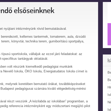
endő elsőseinknek
et nyújtani intézményünk rövid bemutatásával.
 berendezett, kellemes tantermek, tornaterem, aula, dzsúdó
s terem, könyvtár, technika terem, gumiborítású sportpálya,
típusú sportiskola, vállaljuk az ezzel járó feladatokat: az
t-specifikus tantárgyak oktatását.
I
sben volt részünk kiemelkedő pedagógiai munkánk
 Nevelő Iskola, ÖKO Iskola, Energiatudatos Iskola címet is
B
Be
ünk, melynek keretében bemutató órákat, továbbképzéseket
Hi
s Budapest pedagógusai számára kiváló elégedettség-mérési
Is
val részt veszünk „A kézilabda az iskolában” programban, a
N
edig referencia intézményként egy módszertani megújító pilot
Is