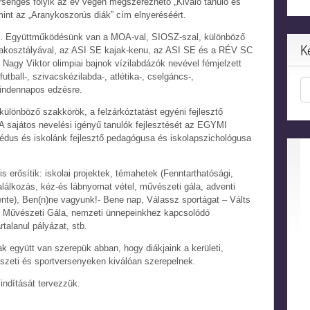
sengés folyik az év végén megszerezhető „Kiváló tanuló és
amint az „Aranykoszorús diák” cím elnyeréséért.
ű. Együttműködésünk van a MOA-val, SIOSZ-szal, különböző
K
akosztályával, az ASI SE kajak-kenu, az ASI SE és a RÉV SC
 Nagy Viktor olimpiai bajnok vízilabdázók nevével fémjelzett
ball-, szivacskézilabda-, atlétika-, cselgáncs-,
mindennapos edzésre.
különböző szakkörök, a felzárkóztatást egyéni fejlesztő
 A sajátos nevelési igényű tanulók fejlesztését az EGYMI
édus és iskolánk fejlesztő pedagógusa és iskolapszichológusa
erősítik: iskolai projektek, témahetek (Fenntarthatósági,
találkozás, kéz-és lábnyomat vétel, művészeti gála, adventi
vente), Ben(n)ne vagyunk!- Bene nap, Válassz sportágat – Válts
, Művészeti Gála, nemzeti ünnepeinkhez kapcsolódó
rtalanul pályázat, stb.
ak együtt van szerepük abban, hogy diákjaink a kerületi,
szeti és sportversenyeken kiválóan szerepelnek.
indítását tervezzük.