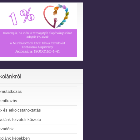
skolánkról
emutatkozás
iratkozás
t- és erkölcstanoktatás
kolánk felvételi körzete
évadónk
kolánk képekben