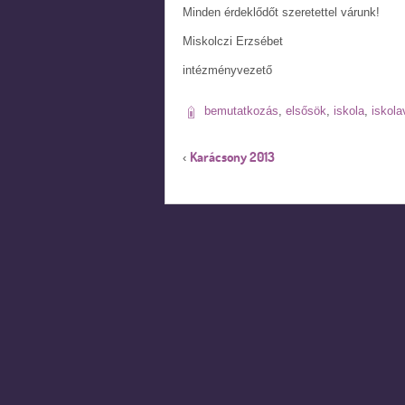
Minden érdeklődőt szeretettel várunk!
Miskolczi Erzsébet
intézményvezető
bemutatkozás
,
elsősök
,
iskola
,
iskola
Karácsony 2013
‹