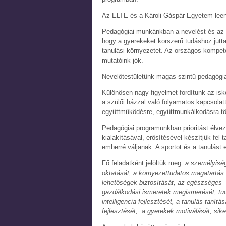
Az ELTE és a Károli Gáspár Egyetem leen
Pedagógiai munkánkban a nevelést és az o
hogy a gyerekeket korszerű tudáshoz jutta
tanulási környezetet. Az országos kompe
mutatóink jók.
Nevelőtestületünk magas szintű pedagógiai 
Különösen nagy figyelmet fordítunk az isk
a szülői házzal való folyamatos kapcsola
együttműködésre, együttmunkálkodásra t
Pedagógiai programunkban prioritást élve
kialakításával, erősítésével készítjük fel
emberré váljanak. A sportot és a tanulást 
Fő feladatként jelöltük meg:
a személyiség
oktatását, a környezettudatos magatartás k
lehetőségek biztosítását, az egészséges 
gazdálkodási ismeretek megismerését, tud
intelligencia fejlesztését, a tanulás tanít
fejlesztését, a gyerekek motiválását, sik