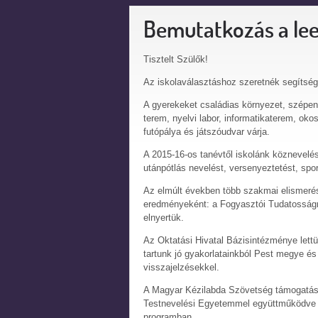
Bemutatkozás a le
Tisztelt Szülők!
Az iskolaválasztáshoz szeretnék segítség
A gyerekeket családias környezet, szépen
terem, nyelvi labor, informatikaterem, oko
futópálya és játszóudvar várja.
A 2015-16-os tanévtől iskolánk köznevelés 
utánpótlás nevelést, versenyeztetést, spor
Az elmúlt években több szakmai elismeré
eredményeként: a Fogyasztói Tudatosságra
elnyertük.
Az Oktatási Hivatal Bázisintézménye lett
tartunk jó gyakorlatainkból Pest megye é
visszajelzésekkel.
A Magyar Kézilabda Szövetség támogatásá
Testnevelési Egyetemmel együttműködve p
programban.