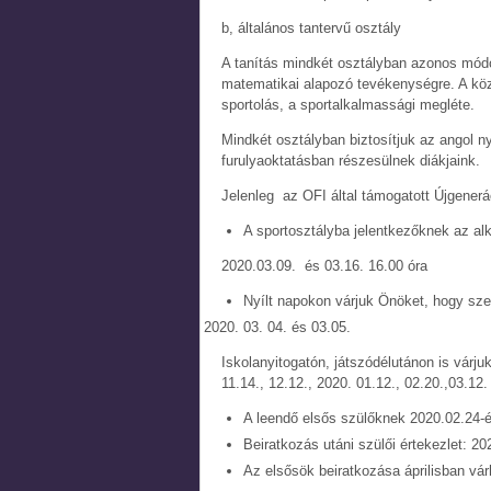
b, általános tantervű osztály
A tanítás mindkét osztályban azonos módon
matematikai alapozó tevékenységre. A köz
sportolás, a sportalkalmassági megléte.
Mindkét osztályban biztosítjuk az angol ny
furulyaoktatásban részesülnek diákjaink.
Jelenleg az OFI által támogatott Újgener
A sportosztályba jelentkezőknek az al
2020.03.09. és 03.16. 16.00 óra
Nyílt napokon várjuk Önöket, hogy sz
03. 04. és 03.05.
Iskolanyitogatón, játszódélutánon is várju
11.14., 12.12., 2020. 01.12., 02.20.,03.12.
A leendő elsős szülőknek 2020.02.24-én
Beiratkozás utáni szülői értekezlet: 20
Az elsősök beiratkozása áprilisban vár