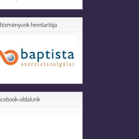
ntézményünk fenntartója
acebook-oldalunk