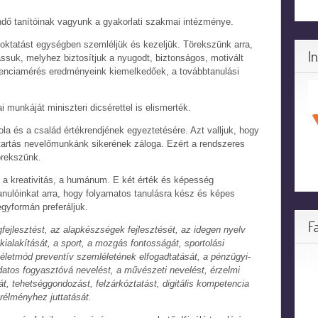
dő tanítóinak vagyunk a gyakorlati szakmai intézménye.
ktatást egységben szemléljük és kezeljük. Törekszünk arra,
I
ssuk, melyhez biztosítjuk a nyugodt, biztonságos, motivált
tenciamérés eredményeink kiemelkedőek, a továbbtanulási
munkáját miniszteri dicsérettel is elismerték.
ola és a család értékrendjének egyeztetésére. Azt valljuk, hogy
ttartás nevelőmunkánk sikerének záloga. Ezért a rendszeres
örekszünk.
z a kreativitás, a humánum. E két érték és képesség
 tanulóinkat arra, hogy folyamatos tanulásra kész és képes
egyformán preferáljuk.
F
fejlesztést, az alapkészségek fejlesztését, az idegen nyelv
ialakítását, a sport, a mozgás fontosságát, sportolási
életmód preventív szemléletének elfogadtatását, a pénzügyi-
atos fogyasztóvá nevelést, a művészeti nevelést, érzelmi
ását, tehetséggondozást, felzárkóztatást, digitális kompetencia
erélményhez juttatását.