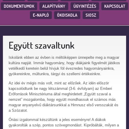
DOKUMENTUMOK
ALAPÍTVÁNY
ÜGYINTÉZÉS
KAPCSOLAT
E-NAPLÓ
ÖKOISKOLA
SIOSZ
Együtt szavaltunk
Iskolánk ebben az évben is méltóképpen ünnepelte meg a magyar
kultúra napját. Immár hagyomány, hogy diákjaink figyelmét játékos
vetélkedő keretein belül hívjuk föl évezredes hagyományainkra,
gyökereinkre, múltunkra, tárgyi és szellemi értékeinkre.
Az idei év mégis más volt, mint az előzőek. Az idén először
kapcsolódtunk be nagy létszámmal (3-6. évfolyam) az Emberi
Erőforrások Minisztériuma által meghirdetett „Együtt szaval a
nemzet” mozgalomba, hogy együtt mondhassuk el számos más
magyar anyanyelvű diáktársunkkal a Himnusz első versszakát és
a Szózatot.
Óriási izgalommal készültünk a jeles eseményre! A diákok
gyakorolták a szép, pontos szövegmondást. Kipróbálták, milyen a