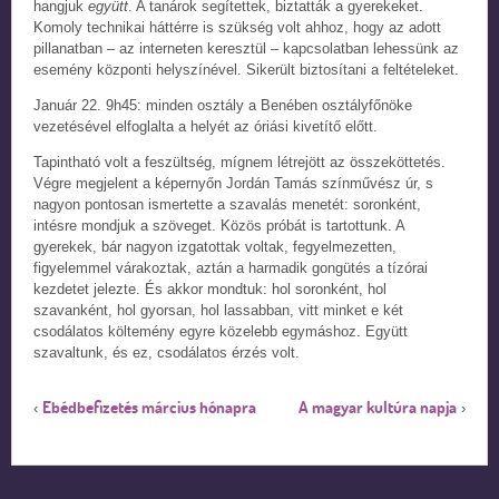
hangjuk
együtt
. A tanárok segítettek, biztatták a gyerekeket.
Komoly technikai háttérre is szükség volt ahhoz, hogy az adott
pillanatban – az interneten keresztül – kapcsolatban lehessünk az
esemény központi helyszínével. Sikerült biztosítani a feltételeket.
Január 22. 9h45: minden osztály a Benében osztályfőnöke
vezetésével elfoglalta a helyét az óriási kivetítő előtt.
Tapintható volt a feszültség, mígnem létrejött az összeköttetés.
Végre megjelent a képernyőn Jordán Tamás színművész úr, s
nagyon pontosan ismertette a szavalás menetét: soronként,
intésre mondjuk a szöveget. Közös próbát is tartottunk. A
gyerekek, bár nagyon izgatottak voltak, fegyelmezetten,
figyelemmel várakoztak, aztán a harmadik gongütés a tízórai
kezdetet jelezte. És akkor mondtuk: hol soronként, hol
szavanként, hol gyorsan, hol lassabban, vitt minket e két
csodálatos költemény egyre közelebb egymáshoz. Együtt
szavaltunk, és ez, csodálatos érzés volt.
Ebédbefizetés március hónapra
A magyar kultúra napja
‹
›