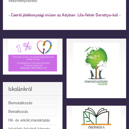
intézményvezető
Cseriti jótékonysági műsor az Adyban
Lila-fehér Dorottya-bál
‹
›
Iskolánkról
Bemutatkozás
Beiratkozás
Hit- és erkölcstanoktatás
Iskolánk felvételi körzete