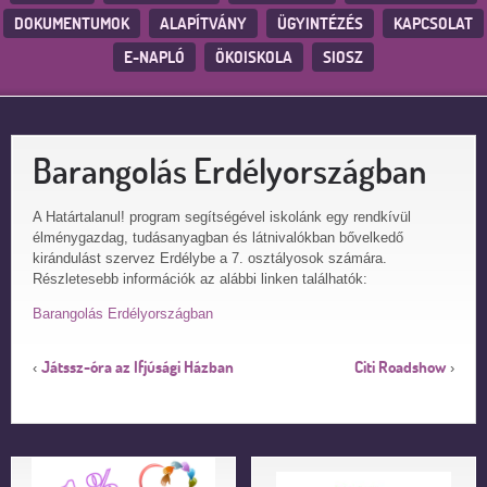
DOKUMENTUMOK
ALAPÍTVÁNY
ÜGYINTÉZÉS
KAPCSOLAT
E-NAPLÓ
ÖKOISKOLA
SIOSZ
Barangolás Erdélyországban
A Határtalanul! program segítségével iskolánk egy rendkívül
élménygazdag, tudásanyagban és látnivalókban bővelkedő
kirándulást szervez Erdélybe a 7. osztályosok számára.
Részletesebb információk az alábbi linken találhatók:
Barangolás Erdélyországban
Játssz-óra az Ifjúsági Házban
Citi Roadshow
‹
›