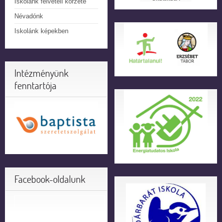
Iskolánk felvételi körzete
Névadónk
Iskolánk képekben
Intézményünk
fenntartója
Facebook-oldalunk