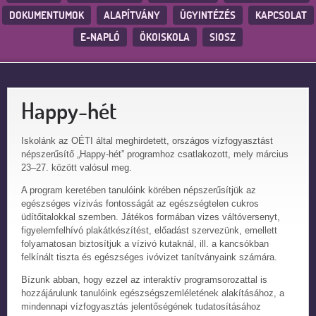
DOKUMENTUMOK
ALAPÍTVÁNY
ÜGYINTÉZÉS
KAPCSOLAT
E-NAPLÓ
ÖKOISKOLA
SIOSZ
Happy-hét
Iskolánk az OÉTI által meghirdetett, országos vízfogyasztást
népszerűsítő „Happy-hét” programhoz csatlakozott, mely március
23–27. között valósul meg.
A program keretében tanulóink körében népszerűsítjük az
egészséges vízivás fontosságát az egészségtelen cukros
üdítőitalokkal szemben. Játékos formában vizes váltóversenyt,
figyelemfelhívó plakátkészítést, előadást szervezünk, emellett
folyamatosan biztosítjuk a vízivó kutaknál, ill. a kancsókban
felkínált tiszta és egészséges ivóvizet tanítványaink számára.
Bízunk abban, hogy ezzel az interaktív programsorozattal is
hozzájárulunk tanulóink egészségszemléletének alakításához, a
mindennapi vízfogyasztás jelentőségének tudatosításához