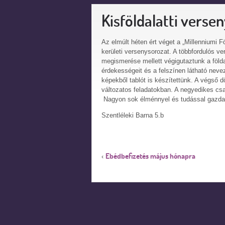
Kisföldalatti verse
Az elmúlt héten ért véget a „Millenniumi F
kerületi versenysorozat. A többfordulós ve
megismerése mellett végigutaztunk a földa
érdekességeit és a felszínen látható neve
képekből tablót is készítettünk. A végső 
változatos feladatokban. A negyedikes csap
Nagyon sok élménnyel és tudással gazda
Szentléleki Barna 5.b
Ebédbefizetés május hónapra
‹