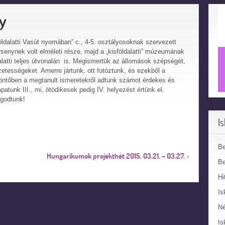
ny
öldalatti Vasút nyomában” c., 4-5. osztályosoknak szervezett
rsenynek volt elméleti része, majd a „kisföldalatti” múzeumának
latti teljes útvonalán is. Megismertük az állomások szépségét,
zetességeket. Amerre jártunk, ott fotóztunk, és ezekből a
döntőben a megtanult ismeretekről adtunk számot érdekes és
atunk III., mi, ötödikesek pedig IV. helyezést értünk el.
godtunk!
I
B
Hungarikumok projekthét 2015. 03.21. – 03.27.
›
Be
Hi
Is
N
Is