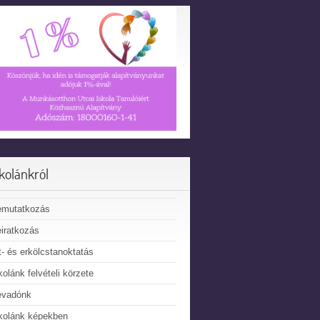
skolánkról
emutatkozás
iratkozás
t- és erkölcstanoktatás
kolánk felvételi körzete
évadónk
kolánk képekben