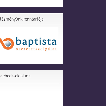
ntézményünk fenntartója
acebook-oldalunk