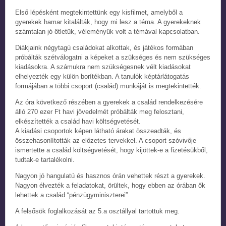
Első lépésként megtekintettünk egy kisfilmet, amelyből a
gyerekek hamar kitalálták, hogy mi lesz a téma. A gyerekeknek
számtalan jó ötletük, véleményük volt a témával kapcsolatban.
Diákjaink négytagú családokat alkottak, és játékos formában
próbálták szétválogatni a képeket a szükséges és nem szükséges
kiadásokra. A számukra nem szükségesnek vélt kiadásokat
elhelyezték egy külön borítékban. A tanulók képtárlátogatás
formájában a többi csoport (család) munkáját is megtekintették.
Az óra következő részében a gyerekek a család rendelkezésére
álló 270 ezer Ft havi jövedelmét próbálták meg felosztani,
elkészítették a család havi költségvetését.
A kiadási csoportok képen látható árakat összeadták, és
összehasonlították az előzetes tervekkel. A csoport szóvivője
ismertette a család költségvetését, hogy kijöttek-e a fizetésükből,
tudtak-e tartalékolni.
Nagyon jó hangulatú és hasznos órán vehettek részt a gyerekek.
Nagyon élvezték a feladatokat, örültek, hogy ebben az órában ők
lehettek a család “pénzügyminiszterei”.
A felsősök foglalkozását az 5.a osztállyal tartottuk meg.