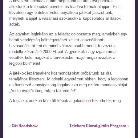
A bevezető animációs film megtekintése után csoportokat
alkottunk a különböző bevételi és kiadási formák alapján. Ezt
követően egy érdekes véleményalkotó játékot játszottunk,
melynek alapját a vásárlási szokásokkal kapcsolatos állítások
adták.
Az agyakat leginkább az a feladat dolgoztatta meg, amelyben egy
baráti vendégség költségvetését kellett összeállítani:
bevásárlólistát írni és minél változatosabb menüt tervezni a
rendelkezésre álló 2000 Ft-ból. A gyerekek nagy izgalommal
vetették bele magukat a tervezésbe, majd megszavazták a
legjobb bulimenüt.
A játékok lezárásaként közmondásokat próbáltunk az óra
témájához illeszteni. Mindenki egyetértett abban, hogy a legjobban
a következő aranyigazság fogalmazza meg az óra mondanivalóját:
„Addig nyújtózkodj, míg a takaród ér!”
A foglalkozásokon készült képek a
galériában
tekinthetők meg.
Citi Roadshow
Telekom Okosdigitális Program
‹
›