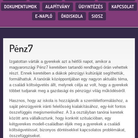
DOKUMENTUMOK
ALAPÍTVÁNY
ÜGYINTÉZÉS
KAPCSOLAT
E-NAPLÓ
ÖKOISKOLA
SIOSZ
Pénz7
Izgatottan várták a gyerekek azt a hétfői napot, amikor a
magyarországi Pénz7 keretében tartandó rendhagyó órán vehettek
részt. Ennek keretében a diákok pénzügyi kultúráját segíthettük,
formálhattuk. A tanórák középpontjában egy nagyon aktuális téma,
a családi költségvetés állt, melynek célja az volt, hogy a gyerekek
többet tudjanak meg a gazdasági és pénzügyi világ működéséről.
Hasznos, hogy az iskola is hozzájárulk a szemléletformáláshoz, a
saját pénzügyeink iránti felelősség kialakításához, egy-két fontos
összefüggés megismeréséhez. A 3.a osztályban tanórai keretek
között arra vállalkoztunk, hogy konkrét szituációban, egy
kétgyerekes modell-családban éljék meg a gyerekek a családi
költségvetéssel, bizonyos döntésekkel kapcsolatos problémákat,
összefüggéseket.