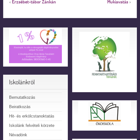
Erzsébet-tábor Zánkán
Mukiavatás
‹
›
Iskolánkról
Bemutatkozás
Beiratkozás
Hit- és erkölcstanoktatás
Iskolánk felvételi körzete
Névadónk