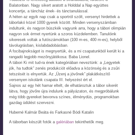
Balatonban. Nagy sikert aratott a Holddal a Nap együttes
koncertje, a táncház ének- és tánctanulással.
A héten az egyik nap csak a sportról szólt, versenyt hirdettek a
táborlakó közel 1000 gyerek között. Minden versenyszámban
indultunk, és nagyon büszkék vagyunk arra, hogy a tábori olimpián
nagyon sok érmet nyertünk a szoros küzdelemben. Tanulóink
sikeresek voltak a futószámokban (100 m-es, 400 m-es), helyből
távolugrásban, kislabdadobásban.
A focibajnokságot is megnyertük, és a mi csapatunkból került ki a
rangadó legjobb mezőnyjátékosa: Baba Lionel.
A tábori Ki mit tud-ra ének kategóriában neveztünk: a „Legyetek
jók, ha tudtok” zenés produkciót előadva a közönség és a zsűri
tetszését is elnyertük. Az „Üzenj a jövőnek” plakátkészítő
versenyen iskolánk csapata III. helyezést ért el.
Sajnos az egy hét hamar eltelt, de elhatároztuk a tábor sikerét
látva, hogy jövőre újra indulunk a pályázaton, és megpróbálunk
még több gyereket bevonva színes, élménydús, programokban
gazdag üdülést szervezni.
Huberné Kalmár Beáta és Farkasné Bódi Katalin
A táborban készült fotók a
galériában
tekinthetők meg.