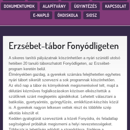
DOKUMENTUMOK
ALAPÍTVÁNY
ÜGYINTÉZÉS
KAPCSOLAT
E-NAPLÓ
ÖKOISKOLA
SIOSZ
Erzsébet-tábor Fonyódligeten
A sikeres tanítói pályázatnak köszönhetően a nyári szünidő utolsó
hetében 20 tanuló táborozhatott Fonyódligeten, az Erzsébet-
program keretén belül.
Élményekben gazdag, a gyerekek számára felejthetetlen egyhetes
nyári tábort sikerült szervezni a sok programnak köszönhetően.
Az első nap a tábor és környékének megismerésével telt, majd a
délutáni kézműves foglalkozásokon közösen elkészítettük a
szülőknek szánt meglepetés ajándékokat. Lehetett választani a
batikolás, gyertyaöntés, gyöngyfűzés, emlékfüzet-készítés közül
is. A gyerekek nagyon lelkesen vettek részt és többféle szép
alkotás készült el.
Kedden gyalogtúrát szerveztünk a közeli Fonyódra, és feladatlap
segítségével próbáltuk megismerni a helyi nevezetességeket.
Többször is lehetőség adódott a strandolásra, fürdésre a