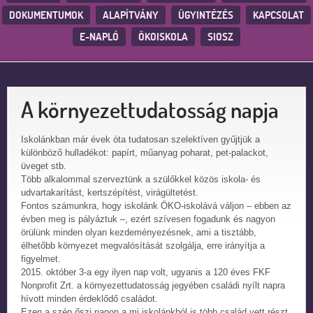
DOKUMENTUMOK
ALAPÍTVÁNY
ÜGYINTÉZÉS
KAPCSOLAT
E-NAPLÓ
ÖKOISKOLA
SIOSZ
A környezettudatosság napja
Iskolánkban már évek óta tudatosan szelektíven gyűjtjük a
különböző hulladékot: papírt, műanyag poharat, pet-palackot,
üveget stb.
Több alkalommal szerveztünk a szülőkkel közös iskola- és
udvartakarítást, kertszépítést, virágültetést.
Fontos számunkra, hogy iskolánk ÖKO-iskolává váljon – ebben az
évben meg is pályáztuk –, ezért szívesen fogadunk és nagyon
örülünk minden olyan kezdeményezésnek, ami a tisztább,
élhetőbb környezet megvalósítását szolgálja, erre irányítja a
figyelmet.
2015. október 3-a egy ilyen nap volt, ugyanis a 120 éves FKF
Nonprofit Zrt. a környezettudatosság jegyében családi nyílt napra
hívott minden érdeklődő családot.
Ezen a szép őszi napon a mi iskolánkból is több család vett részt