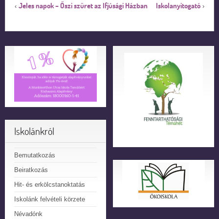
Jeles napok – Őszi szüret az Ifjúsági Házban
Iskolanyitogató
‹
›
Iskolánkról
Bemutatkozás
Beiratkozás
Hit- és erkölcstanoktatás
Iskolánk felvételi körzete
Névadónk