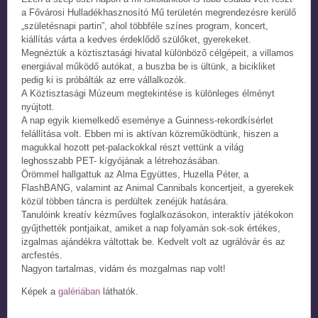
a Fővárosi Hulladékhasznosító Mű területén megrendezésre kerülő
„születésnapi partin”, ahol többféle színes program, koncert,
kiállítás várta a kedves érdeklődő szülőket, gyerekeket.
Megnéztük a köztisztasági hivatal különböző célgépeit, a villamos
energiával működő autókat, a buszba be is ültünk, a bicikliket
pedig ki is próbálták az erre vállalkozók.
A Köztisztasági Múzeum megtekintése is különleges élményt
nyújtott.
A nap egyik kiemelkedő eseménye a Guinness-rekordkísérlet
felállítása volt. Ebben mi is aktívan közreműködtünk, hiszen a
magukkal hozott pet-palackokkal részt vettünk a világ
leghosszabb PET- kígyójának a létrehozásában.
Örömmel hallgattuk az Alma Együttes, Huzella Péter, a
FlashBANG, valamint az Animal Cannibals koncertjeit, a gyerekek
közül többen táncra is perdültek zenéjük hatására.
Tanulóink kreatív kézműves foglalkozásokon, interaktív játékokon
gyűjthették pontjaikat, amiket a nap folyamán sok-sok értékes,
izgalmas ajándékra váltottak be. Kedvelt volt az ugrálóvár és az
arcfestés.
Nagyon tartalmas, vidám és mozgalmas nap volt!
Képek a
galériában
láthatók.