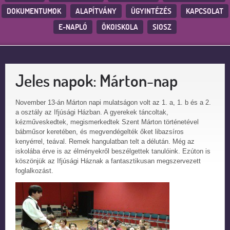
DOKUMENTUMOK
ALAPÍTVÁNY
ÜGYINTÉZÉS
KAPCSOLAT
E-NAPLÓ
ÖKOISKOLA
SIOSZ
Jeles napok: Márton-nap
November 13-án Márton napi mulatságon volt az 1. a, 1. b és a 2.
a osztály az Ifjúsági Házban. A gyerekek táncoltak,
kézműveskedtek, megismerkedtek Szent Márton történetével
bábműsor keretében, és megvendégelték őket libazsíros
kenyérrel, teával. Remek hangulatban telt a délután. Még az
iskolába érve is az élményekről beszélgettek tanulóink. Ezúton is
köszönjük az Ifjúsági Háznak a fantasztikusan megszervezett
foglalkozást.