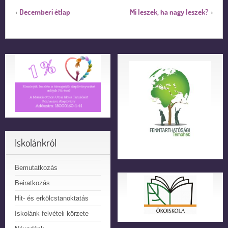
Decemberi étlap
Mi leszek, ha nagy leszek?
‹
›
Iskolánkról
Bemutatkozás
Beiratkozás
Hit- és erkölcstanoktatás
Iskolánk felvételi körzete