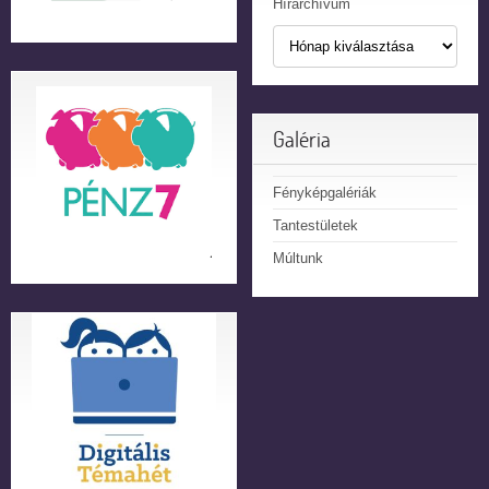
Hírarchívum
Galéria
Fényképgalériák
Tantestületek
Múltunk