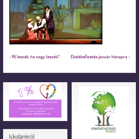
Mi leszek, ha nagy leszek?
Ebédbefizetés január hónapra
‹
›
Iskolánkról