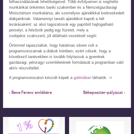
felhasználásának lehetőségeivel. Több évfolyamon is segítette
munkánkat önkéntes banki szakember és a Nemzetgazdasági
Minisztérium munkatársa, aki személyes ajándékkal kedveskedett
diákjainknak. Valamennyi tanuló ajándékot kapott a hét
lezárásaként: az alsó tagozatosok egy papírból hajtogatható
perselyt, a felsősök pedig egy füzetet, mely a
zsebpénz szakszerű, jól átlátható vezetését segíti.
Örömmel tapasztaltuk, hogy hatalmas sikere volt a
programsorozatnak a diákok körében, ezért célunk, hogy a
következő tanévekben is tovább folytassuk a gyerekek
gazdasági, pénzügyi szemléletének formálását a programban való
aktív részvétellel.
A programsorozaton készült képek a
galériában
láthatók. ->
Bene Ferenc emlékére
Békeposzter-pályázat
‹
›