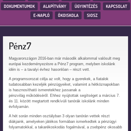
DOKUMENTUMOK
ALAPÍTVÁNY
ÜGYINTÉZÉS
KAPCSOLAT
E-NAPLÓ
ÖKOISKOLA
SIOSZ
Pénz7
Magyarországon 2016-ban már második alkalommal valósult meg
európai kezdeményezésre a Pénz7 program, melyben iskolánk
idén is – a tavalyi évhez hasonlóan – részt vett.
A programsorozat célja az volt, hogy a gyerekek, a fiatalok
tudatosabban kezeljék pénzügyeiket, valamint a hétköznapokban
is hasznosítható ismeretekhez jussanak a
pénzvilág működéséről. Ehhez nyújtottak segítséget a március 7.
és 11. között megtartott rendkívüli tanórák iskolánk minden
évfolyamán.
A hét során minden osztályban 3 olyan tanórán vettek részt
diákjaink, amelyeken játékos formában ismerkedtek a pénzügyi
folyamatokkal, a takarékoskodás fogalmával, a zsebpénz okosabb