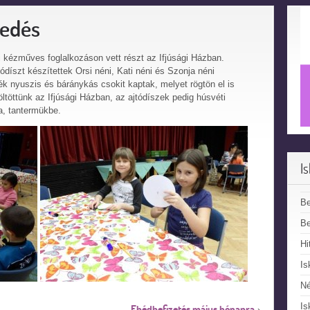
kedés
i kézműves foglalkozáson vett részt az Ifjúsági Házban.
díszt készítettek Orsi néni, Kati néni és Szonja néni
k nyuszis és báránykás csokit kaptak, melyet rögtön el is
ltöttünk az Ifjúsági Házban, az ajtódíszek pedig húsvéti
a, tantermükbe.
I
B
Be
Hi
Is
N
Is
Ebédbefizetés május hónapra
›