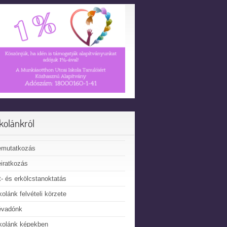
skolánkról
emutatkozás
iratkozás
t- és erkölcstanoktatás
kolánk felvételi körzete
évadónk
kolánk képekben