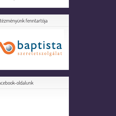
ntézményünk fenntartója
acebook-oldalunk