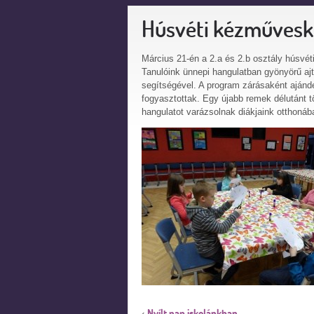
Húsvéti kézműves
Március 21-én a 2.a és 2.b osztály húsvét
Tanulóink ünnepi hangulatban gyönyörű ajtó
segítségével. A program zárásaként ajándé
fogyasztottak. Egy újabb remek délutánt tö
hangulatot varázsolnak diákjaink otthonáb
Nyílt nap iskolánkban
‹