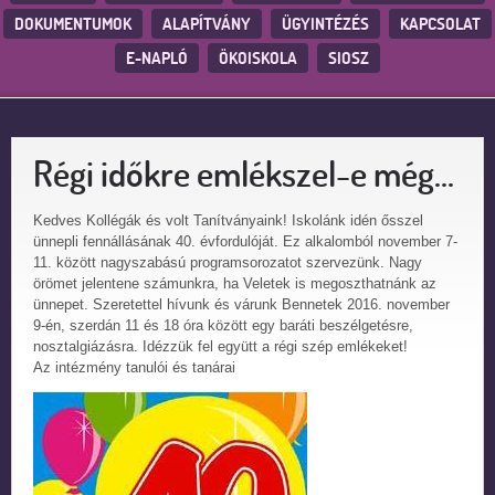
DOKUMENTUMOK
ALAPÍTVÁNY
ÜGYINTÉZÉS
KAPCSOLAT
E-NAPLÓ
ÖKOISKOLA
SIOSZ
Régi időkre emlékszel-e még…
Kedves Kollégák és volt Tanítványaink! Iskolánk idén ősszel
ünnepli fennállásának 40. évfordulóját. Ez alkalomból november 7-
11. között nagyszabású programsorozatot szervezünk. Nagy
örömet jelentene számunkra, ha Veletek is megoszthatnánk az
ünnepet. Szeretettel hívunk és várunk Bennetek 2016. november
9-én, szerdán 11 és 18 óra között egy baráti beszélgetésre,
nosztalgiázásra. Idézzük fel együtt a régi szép emlékeket!
Az intézmény tanulói és tanárai