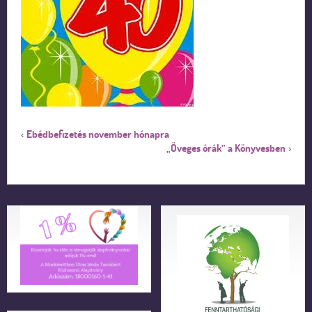
Ebédbefizetés november hónapra
‹
„Öveges órák” a Könyvesben
›