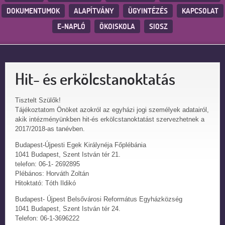
DOKUMENTUMOK
ALAPÍTVÁNY
ÜGYINTÉZÉS
KAPCSOLAT
E-NAPLÓ
ÖKOISKOLA
SIOSZ
Hit- és erkölcstanoktatás
Tisztelt Szülők!
Tájékoztatom Önöket azokról az egyházi jogi személyek adatairól,
akik intézményünkben hit-és erkölcstanoktatást szervezhetnek a
2017/2018-as tanévben.
Budapest-Újpesti Egek Királynéja Főplébánia
1041 Budapest, Szent István tér 21.
telefon: 06-1- 2692895
Plébános: Horváth Zoltán
Hitoktató: Tóth Ildikó
Budapest- Újpest Belsővárosi Református Egyházközség
1041 Budapest, Szent István tér 24.
Telefon: 06-1-3696222