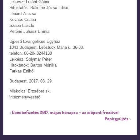
Lelkész: Loránt Gábor
Hitoktatók: Bálintné Józsa Ildikó
Lénárd Zsuzsa
Kovács Csaba
Szabó László
Petőné Juhász Emília
Újpesti Evangélikus Egyház
1043 Budapest, Lebstück Mária u. 36-38.
telefon: 06-20- 8244138
Lelkész: Solymár Péter
Hitoktatók: Bartos Mónika
Farkas Enikő
Budapest, 2017. 03. 29.
Miskolczi Erzsébet sk.
intézményvezető
Ebédbefizetés 2017. május hónapra – az időpont frissítve!
‹
Papírgyűjtés
›