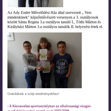
Az Ady Endre Művelődési Ház által szervezett „ Vers
mindenkinek” képzőművészeti versenyen
a 3. osztályosok
között
Sánta Regina 3.a osztályos tanuló I.,
Tóthi Márton és
Királyházi Márton 3.a osztályos tanulók II. helyezést értek el.
Gratulálunk a szép eredményekhez!
A Köznevelési sportosztályban az alkalmassági vizsgán
‹
megfelelt leendő 1. osztályosok 2017/2018