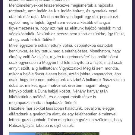
Mentőmellényekkel felszerelkezve megismertük a hajócska
történetét, amit Indián és Kis Indián épített, és gyerekek ezrei
utaztak már rajta. Minden mellényen lógott egy síp, persze ezt
egyből meg is fújtuk, ügyet sem vetve a később elhangzó
figyelmeztetésre, hogy azt már az előttünk hajózó nebulók mind
végigkóstolták. Nekünk ez persze nem jutott eszünkbe, így fújtuk,
ahogy csak bírtuk tüdővel!
Mivel egyszerre sokan lettünk volna, csoportokba osztottak
bennünket, és így tettük meg a sétahajózást. Mondhatom, nagy
élmény volt! Az elején, a „vén tengerimedvére” hasonlító bácsi
csak egyenesen a Megyeri híd felé irányította a hajót, majd csak
ennyit szólt, alig hallhatóan: Vigyázzatok! Még ki sem mondta,
mikor a hajó először élesen balra, aztán jobbra kanyarodott, épp
csak, hogy bele nem potyogtunk a vízbe! A hullámok összevissza
dobáltak minket, igazi matróznak éreztem magam, ahogy
hánykolódunk a Duna habjai között. Néhány kanyar után
kikötöttünk a mólónál, és a csapat másik része is
megtapasztalhatta a hajókázás örömét.
Hazafelé már sokkal lassabban haladtunk, bevallom, eléggé
elfáradtunk a gyalogtúra alatt, de egy felejthetetlen élménnyel
lettünk gazdagabbak. Talán meg tudom győzni a szüleimet, hogy
Rabszolgályás táborba is eljöhessek.