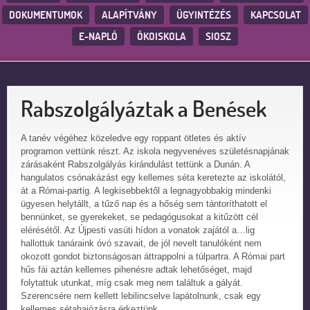
DOKUMENTUMOK
ALAPÍTVÁNY
ÜGYINTÉZÉS
KAPCSOLAT
E-NAPLÓ
ÖKOISKOLA
SIOSZ
Rabszolgályáztak a Benések
A tanév végéhez közeledve egy roppant ötletes és aktív
programon vettünk részt. Az iskola negyvenéves születésnapjának
zárásaként Rabszolgályás kirándulást tettünk a Dunán. A
hangulatos csónakázást egy kellemes séta keretezte az iskolától,
át a Római-partig. A legkisebbektől a legnagyobbakig mindenki
ügyesen helytállt, a tűző nap és a hőség sem tántoríthatott el
bennünket, se gyerekeket, se pedagógusokat a kitűzött cél
elérésétől. Az Újpesti vasúti hídon a vonatok zajától a
…
lig
hallottuk tanáraink óvó szavait, de jól nevelt tanulóként nem
okozott gondot biztonságosan áttrappolni a túlpartra. A Római part
hűs fái aztán kellemes pihenésre adtak lehetőséget, majd
folytattuk utunkat, míg csak meg nem találtuk a gályát.
Szerencsére nem kellett lebilincselve lapátolnunk, csak egy
kellemes sétahajózásra érkeztünk.