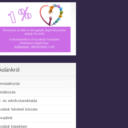
skolánkról
emutatkozás
iratkozás
t- és erkölcstanoktatás
kolánk felvételi körzete
évadónk
kolánk képekben