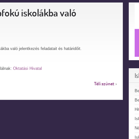
fokú iskolákba való
kba való jelentkezés feladatait és határidőit.
alálnak:
Oktatási Hivatal
I
Téli szünet
›
B
Be
Hi
Is
N
Is