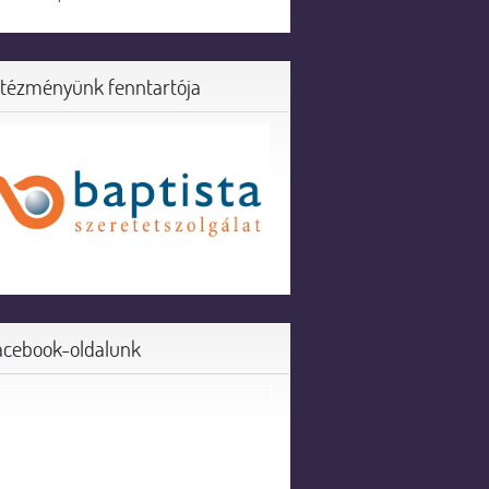
ntézményünk fenntartója
acebook-oldalunk