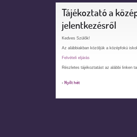
Tájékoztató a közép
jelentkezésről
Kedves Szülők!
Az alábbiakban közöljük a középfokú iskolá
Felvételi eljárás
Részletes tájékoztatást az alábbi linken t
Nyílt hét
‹