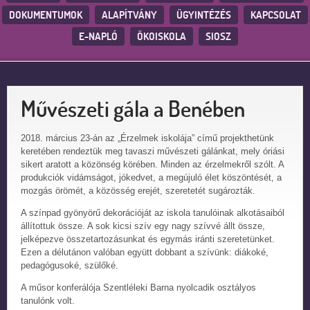
DOKUMENTUMOK
ALAPÍTVÁNY
ÜGYINTÉZÉS
KAPCSOLAT
E-NAPLÓ
ÖKOISKOLA
SIOSZ
Művészeti gála a Benében
2018. március 23-án az „Érzelmek iskolája” című projekthetünk
keretében rendeztük meg tavaszi művészeti gálánkat, mely óriási
sikert aratott a közönség körében. Minden az érzelmekről szólt. A
produkciók vidámságot, jókedvet, a megújuló élet köszöntését, a
mozgás örömét, a közösség erejét, szeretetét sugározták.
A színpad gyönyörű dekorációját az iskola tanulóinak alkotásaiból
állítottuk össze. A sok kicsi szív egy nagy szívvé állt össze,
jelképezve összetartozásunkat és egymás iránti szeretetünket.
Ezen a délutánon valóban együtt dobbant a szívünk: diákoké,
pedagógusoké, szülőké.
A műsor konferálója Szentléleki Barna nyolcadik osztályos
tanulónk volt.