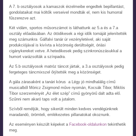
A 7. b osztályosok a kamaszok érzelmeibe engedtek bepillantást,
gondolataikat mai költők verseivel mondták el, nem kis humorral
fűszerezve azt.
Két vidám, sportos műsorszámot is láthattunk az 5.a és a 7.a
osztály előadásában. Az ötödikesek a régi idők tornáját jelenítették
meg számunkra Gálfalvi tanár úr vezényletével, aki saját
produkciójával is kivívta a közönség derültségét, óriási
cigánykereket vetve. A hetedikesek pedig szinkronúszásukkal a
humort varázsolták a színpadra.
Az 5.b osztályosok matróz táncot jártak, a 3.a osztályosok pedig
fergeteges táncmixszel őrjítették meg a közönséget.
A gála zárasaként a tanári kórus a Légy jó mindhalálig című
musicalből Móricz Zsigmond műve nyomán, Kocsák Tibor, Miklós
Tibor szerzeményét „Az élet szép” című gyönyörű dalt adta elő.
Szűnni nem akaró taps volt a jutalom.
Szívből reméljük, hogy sikerült minden kedves vendégünknek
maradandó, örömteli, emlékezetes pillanatokat okoznunk.
Az eseményen készült képeket a
Facebook-oldalunkon
tekinthetik
meg.