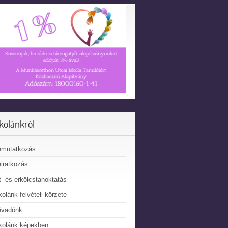
skolánkról
emutatkozás
iratkozás
t- és erkölcstanoktatás
kolánk felvételi körzete
évadónk
kolánk képekben