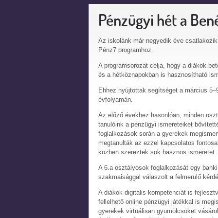
Pénzügyi hét a Ben
Az iskolánk már negyedik éve csatlakozi
Pénz7 programhoz.
A programsorozat célja, hogy a diákok bet
és a hétköznapokban is hasznosítható is
Ehhez nyújtottak segítséget a március 5–
évfolyamán.
Az előző évekhez hasonlóan, minden osztá
tanulóink a pénzügyi ismereteiket bővített
foglalkozások során a gyerekek megismert
megtanulták az ezzel kapcsolatos fontosab
közben szereztek sok hasznos ismeretet.
A 6.a osztályosok foglalkozását egy banki
szakmaisággal válaszolt a felmerülő kérdé
A diákok digitális kompetenciát is fejlesz
fellelhető online pénzügyi játékkal is me
gyerekek virtuálisan gyümölcsöket vásáro