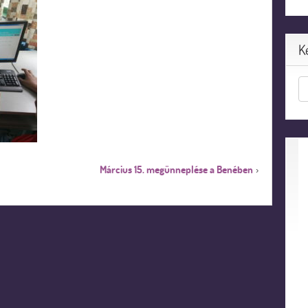
K
Március 15. megünneplése a Benében
›