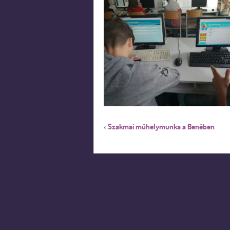
Szakmai műhelymunka a Benében
‹