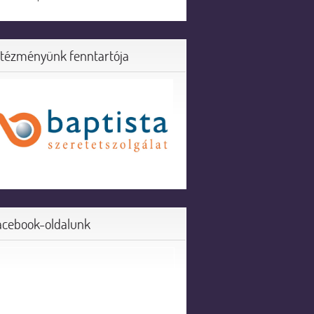
ntézményünk fenntartója
acebook-oldalunk