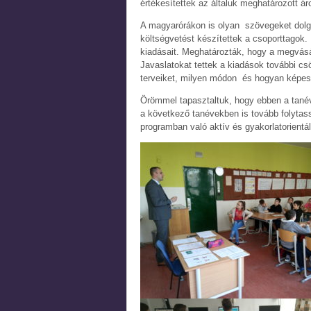
értékesítettek az általuk meghatározott ár
A magyarórákon is olyan szövegeket dolg
költségvetést készítettek a csoporttagok. 
kiadásait. Meghatározták, hogy a megvásár
Javaslatokat tettek a kiadások további 
terveiket, milyen módon és hogyan képes
Örömmel tapasztaltuk, hogy ebben a tanév
a következő tanévekben is tovább folytas
programban való aktív és gyakorlatorientált