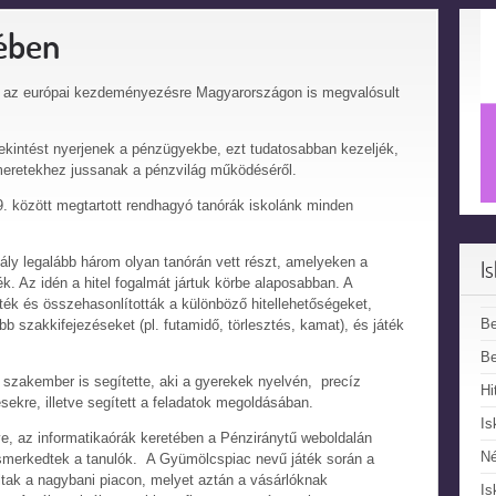
ében
k az európai kezdeményezésre Magyarországon is megvalósult
ekintést nyerjenek a pénzügyekbe, ezt tudatosabban kezeljék,
meretekhez jussanak a pénzvilág működéséről.
9. között megtartott rendhagyó tanórák iskolánk minden
ly legalább három olyan tanórán vett részt, amelyeken a
I
ék. Az idén a hitel fogalmát jártuk körbe alaposabban. A
ék és összehasonlították a különböző hitellehetőségeket,
B
b szakkifejezéseket (pl. futamidő, törlesztés, kamat), és játék
Be
 szakember is segítette, aki a gyerekek nyelvén, precíz
Hi
sekre, illetve segített a feladatok megoldásában.
Is
tve, az informatikaórák keretében a Pénziránytű weboldalán
N
gismerkedtek a tanulók. A Gyümölcspiac nevű játék során a
ltak a nagybani piacon, melyet aztán a vásárlóknak
Is