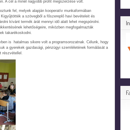
on. A cél a minél nagyobb profit megszerzése volt.
oztunk fel, melyek alapján kooperatív munkaformában
Kigyűjtötték a szövegből a főszereplő havi bevételeit és
I
olni kívánt termék árát mennyi idő alatt lehet megspórolni.
csökkentésének lehetőségeire, miközben megfogalmazták
ek takarékoskodni.
ben is hatalmas sikere volt a programsorozatnak. Célunk, hogy
suk a gyerekek gazdasági, pénzügyi szemléletének formálását a
 részvétellel.
F