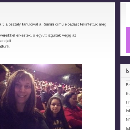
k
a 3.a osztály tanulóival a Rumini című előadást tekintettük meg
véreikkel érkeztek, s együtt izgulták végig az
andjait.
áttunk.
I
B
Be
Hi
Is
N
Is