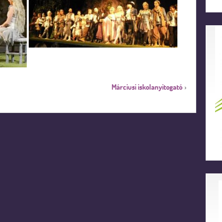
Márciusi iskolanyitogató
›