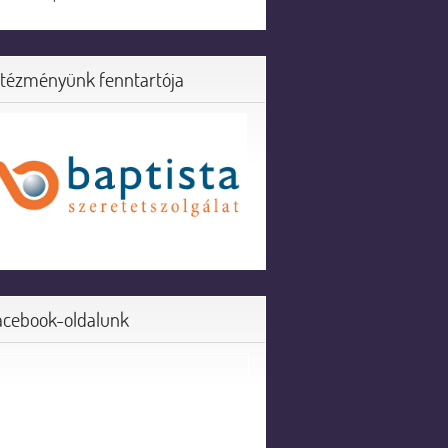
ntézményünk fenntartója
acebook-oldalunk