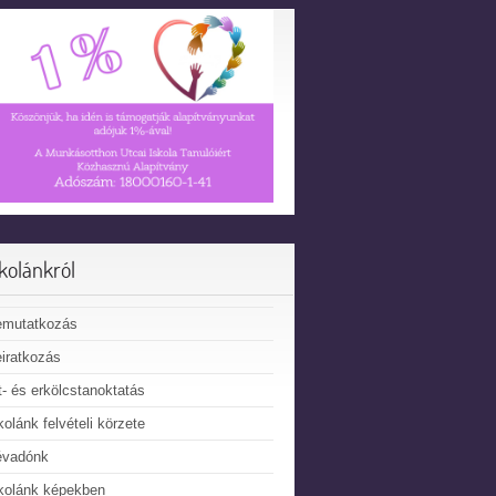
skolánkról
emutatkozás
iratkozás
t- és erkölcstanoktatás
kolánk felvételi körzete
évadónk
kolánk képekben