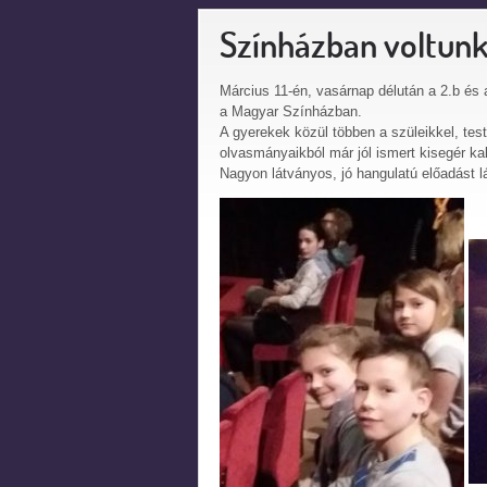
Színházban voltun
Március 11-én, vasárnap délután a 2.b és 
a Magyar Színházban.
A gyerekek közül többen a szüleikkel, test
olvasmányaikból már jól ismert kisegér kal
Nagyon látványos, jó hangulatú előadást l