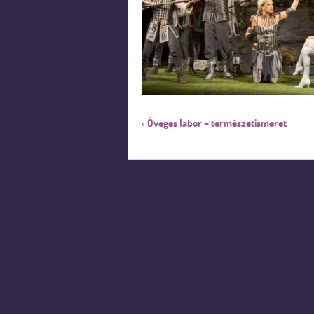
Öveges labor – természetismeret
‹