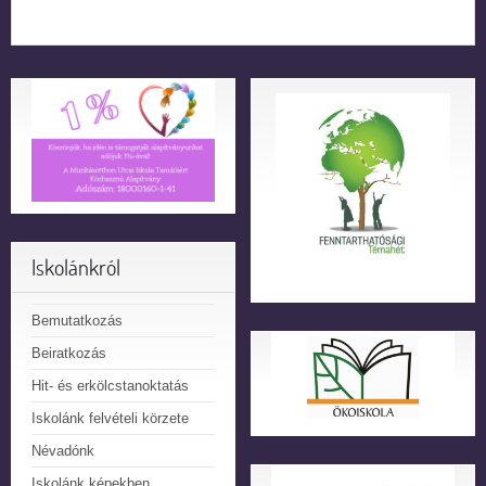
Iskolánkról
Bemutatkozás
Beiratkozás
Hit- és erkölcstanoktatás
Iskolánk felvételi körzete
Névadónk
Iskolánk képekben