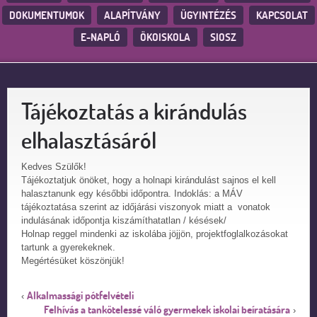
DOKUMENTUMOK
ALAPÍTVÁNY
ÜGYINTÉZÉS
KAPCSOLAT
E-NAPLÓ
ÖKOISKOLA
SIOSZ
Tájékoztatás a kirándulás
elhalasztásáról
Kedves Szülők!
Tájékoztatjuk önöket, hogy a holnapi kirándulást sajnos el kell
halasztanunk egy későbbi időpontra. Indoklás: a MÁV
tájékoztatása szerint az időjárási viszonyok miatt a vonatok
indulásának időpontja kiszámíthatatlan / késések/
Holnap reggel mindenki az iskolába jöjjön, projektfoglalkozásokat
tartunk a gyerekeknek.
Megértésüket köszönjük!
Alkalmassági pótfelvételi
‹
Felhívás a tankötelessé váló gyermekek iskolai beíratására
›