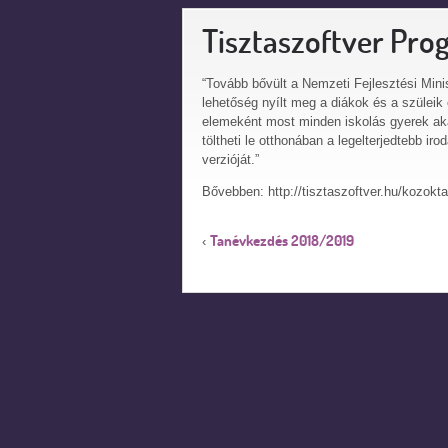
Tisztaszoftver Pro
“Tovább bővült a Nemzeti Fejlesztési Mini
lehetőség nyílt meg a diákok és a szüleik 
elemeként most minden iskolás gyerek aká
töltheti le otthonában a legelterjedtebb ir
verzióját.”
Bővebben: http://tisztaszoftver.hu/kozokt
Tanévkezdés 2018/2019
‹