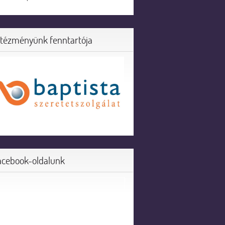
ntézményünk fenntartója
acebook-oldalunk