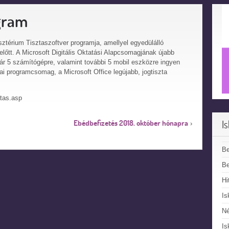
gram
sztérium Tisztaszoftver programja, amellyel egyedülálló
előtt. A Microsoft Digitális Oktatási Alapcsomagjának újabb
r 5 számítógépre, valamint további 5 mobil eszközre ingyen
odai programcsomag, a Microsoft Office legújabb, jogtiszta
atas.asp
I
Ebédbefizetés 2018. október hónapra
›
B
Be
Hi
Is
N
Is