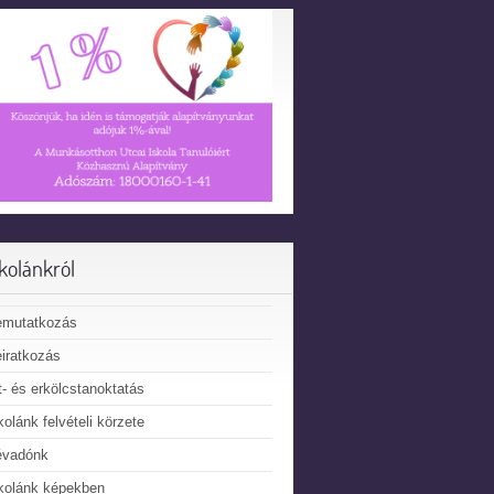
skolánkról
emutatkozás
iratkozás
t- és erkölcstanoktatás
kolánk felvételi körzete
évadónk
kolánk képekben