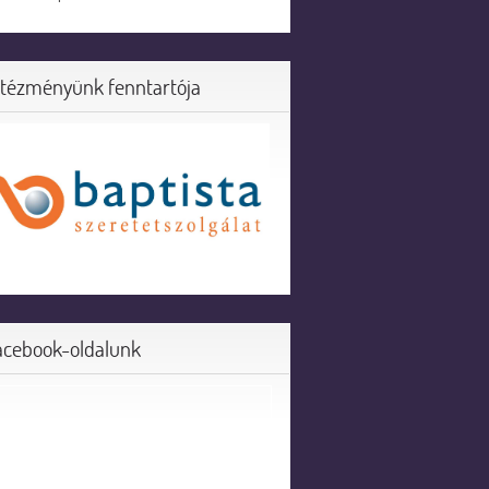
ntézményünk fenntartója
acebook-oldalunk