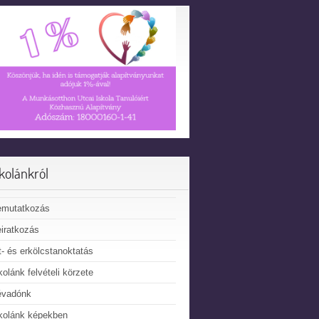
skolánkról
emutatkozás
iratkozás
t- és erkölcstanoktatás
kolánk felvételi körzete
évadónk
kolánk képekben