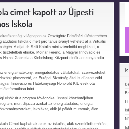
la címet kapott az Újpesti
os Iskola
atakarékossági világnapon az Országház Felsőházi üléstermében
tudatos Iskola címért járó tanúsítványt vehetett át a Virtuális
égén. A díjat dr. Szili Katalin miniszterelnöki megbízott, a
 tiszteletbeli elnöke, Molnár Ferenc, a Magyar Innováció és
s Hajnal Gabriella a Klebelsberg Központ elnök asszonya adta
I
z energia-hatékony, energiatudatos vállalatokat, szervezeteket,
azánk piacvezető, az Európai Bizottság által is díjazott zöld
agyar Innováció és Hatékonysági Nonprofit Kft. évek óta
B
léletformálása iránt.
Be
gi elnök úr a program fővédnöke, ünnepi köszöntőjében
Hi
rogram, mert díjazza azokat az energiatudatos, energia-
önkormányzatokat, iskolákat, akik jó példát mutatnak, élen
Is
N
Iskola Címet kaphatnak azok az iskolák, akik szemléletformálási,
Is