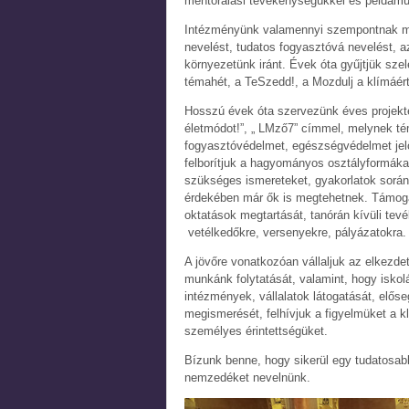
mentorálási tevékenységükkel és példamuta
Intézményünk valamennyi szempontnak megf
nevelést, tudatos fogyasztóvá nevelést, a
környezetünk iránt. Évek óta gyűjtjük sze
témahét, a TeSzedd!, a Mozdulj a klímáér
Hosszú évek óta szervezünk éves projekte
életmódot!”, „ LMző7” címmel, melynek tém
fogyasztóvédelmet, egészségvédelmet jelö
felborítjuk a hagyományos osztályformákat
szükséges ismereteket, gyakorlatok során 
érdekében már ők is megtehetnek. Támoga
oktatások megtartását, tanórán kívüli tev
vetélkedőkre, versenyekre, pályázatokra.
A jövőre vonatkozóan vállaljuk az elkezde
munkánk folytatását, valamint, hogy iskol
intézmények, vállalatok látogatását, előse
megismerését, felhívjuk a figyelmüket a k
személyes érintettségüket.
Bízunk benne, hogy sikerül egy tudatosab
nemzedéket nevelnünk.