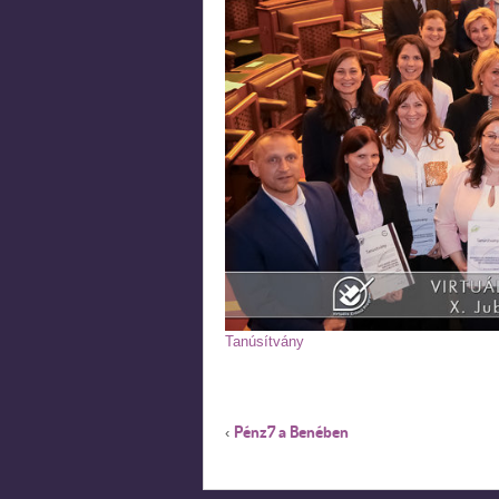
Tanúsítvány
Pénz7 a Benében
‹