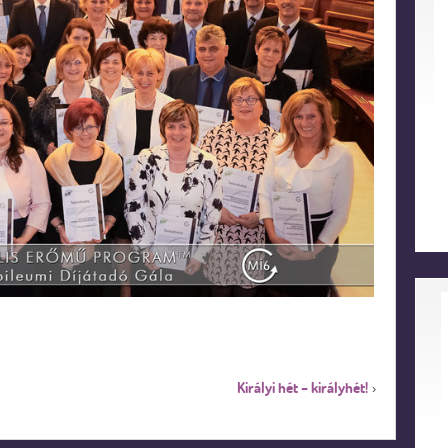
Királyi hét – királyhét!
›