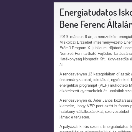
Energiatudatos Isko
Bene Ferenc Általán
2019. március 6-án, a nemzetközi energi
Miskolczi Erzsébet intézményvezető Energia
Erőmű Program X. jubileumi díjátadó ünneps
Nemzeti Fenntartható Fejlődés Tanácsának
Hatékonyság Nonprofit Kft. ügyvezetője é
át.
A rendezvényen 13 kategóriában díjazták a
önkormányzatokat, iskolákat, egyéneket. H
energetikai programját (VEP) működtető M
elkötelezett gyermekeink és unokáink szem
A rendezvényen dr. Áder János köztársasá
kiemelte, hogy VEP pont azért is fontos p
hatékony vállalkozásokat, szervezeteket, 
járnak e területen.
A pályázati kiírás szerint Energiatudatos 