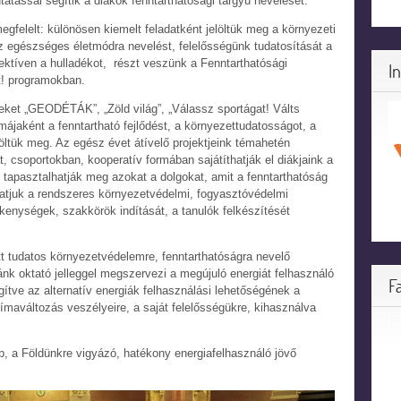
tással segítik a diákok fenntarthatósági tárgyú nevelését.
elelt: különösen kiemelt feladatként jelöltük meg a környezeti
z egészséges életmódra nevelést, felelősségünk tudatosítását a
lektíven a hulladékot, részt veszünk a Fenntarthatósági
I
t! programokban.
ket „GEODÉTÁK”, „Zöld világ”, „Válassz sportágat! Válts
ájaként a fenntartható fejlődést, a környezettudatosságot, a
ltük meg. Az egész évet átívelő projektjeink témahetén
, csoportokban, kooperatív formában sajátíthatják el diákjaink a
tapasztalhatják meg azokat a dolgokat, amit a fenntarthatóság
tjuk a rendszeres környezetvédelmi, fogyasztóvédelmi
ékenységek, szakkörök indítását, a tanulók felkészítését
tt tudatos környezetvédelemre, fenntarthatóságra nevelő
ánk oktató jelleggel megszervezi a megújuló energiát felhasználó
F
gítve az alternatív energiák felhasználási lehetőségének a
límaváltozás veszélyeire, a saját felelősségükre, kihasználva
b, a Földünkre vigyázó, hatékony energiafelhasználó jövő