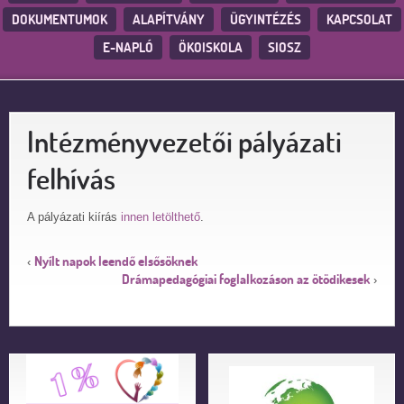
DOKUMENTUMOK
ALAPÍTVÁNY
ÜGYINTÉZÉS
KAPCSOLAT
E-NAPLÓ
ÖKOISKOLA
SIOSZ
Intézményvezetői pályázati
felhívás
A pályázati kiírás
innen letölthető
.
Nyílt napok leendő elsősöknek
‹
Drámapedagógiai foglalkozáson az ötödikesek
›