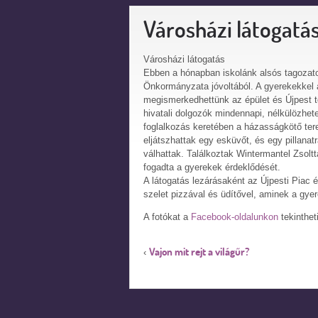
Városházi látogatá
Városházi látogatás
Ebben a hónapban iskolánk alsós tagozato
Önkormányzata jóvoltából. A gyerekekkel 
megismerkedhettünk az épület és Újpest tö
hivatali dolgozók mindennapi, nélkülözhete
foglalkozás keretében a házasságkötő te
eljátszhattak egy esküvőt, és egy pillanat
válhattak. Találkoztak Wintermantel Zsolt
fogadta a gyerekek érdeklődését.
A látogatás lezárásaként az Újpesti Piac
szelet pizzával és üdítővel, aminek a gye
A fotókat a
Facebook-oldalunkon
tekinthe
Vajon mit rejt a világűr?
‹