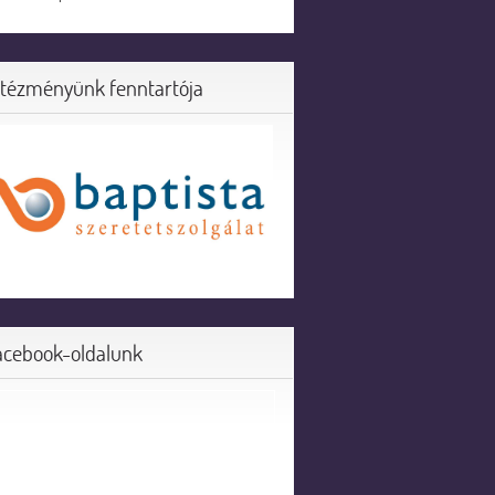
ntézményünk fenntartója
acebook-oldalunk