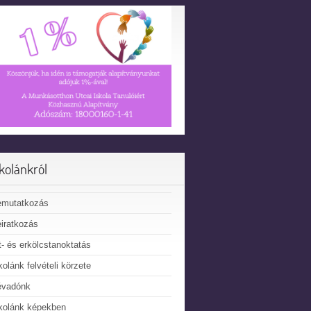
skolánkról
emutatkozás
iratkozás
t- és erkölcstanoktatás
kolánk felvételi körzete
évadónk
kolánk képekben