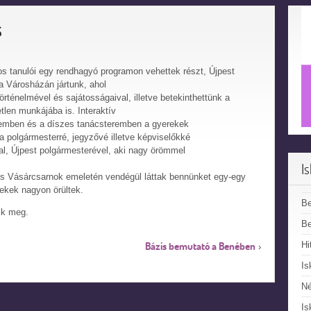
s
s tanulói egy rendhagyó programon vehettek részt, Újpest
a Városházán jártunk, ahol
rténelmével és sajátosságaival, illetve betekinthettünk a
tlen munkájába is. Interaktív
remben és a díszes tanácsteremben a gyerekek
ra polgármesterré, jegyzővé illetve képviselőkké
tal, Újpest polgármesterével, aki nagy örömmel
I
 és Vásárcsarnok emeletén vendégül láttak bennünket egy-egy
rekek nagyon örültek.
B
tik meg.
Be
Hi
Bázis bemutató a Benében
›
Is
N
Is