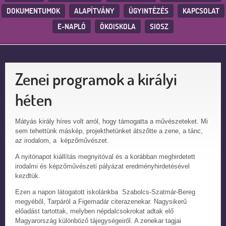
DOKUMENTUMOK
ALAPÍTVÁNY
ÜGYINTÉZÉS
KAPCSOLAT
E-NAPLÓ
ÖKOISKOLA
SIOSZ
Zenei programok a királyi
héten
Mátyás király híres volt arról, hogy támogatta a művészeteket. Mi
sem tehettünk máskép, projekthetünket átszőtte a zene, a tánc,
az irodalom, a képzőművészet.
A nyitónapot kiállítás megnyitóval és a korábban meghirdetett
irodalmi és képzőművészeti pályázat eredményhirdetésével
kezdtük.
Ezen a napon látogatott iskolánkba Szabolcs-Szatmár-Bereg
megyéből, Tarpáról a Figemadár citerazenekar. Nagysikerű
előadást tartottak, melyben népdalcsokrokat adtak elő
Magyarország különböző tájegységeiről. A zenekar tagjai