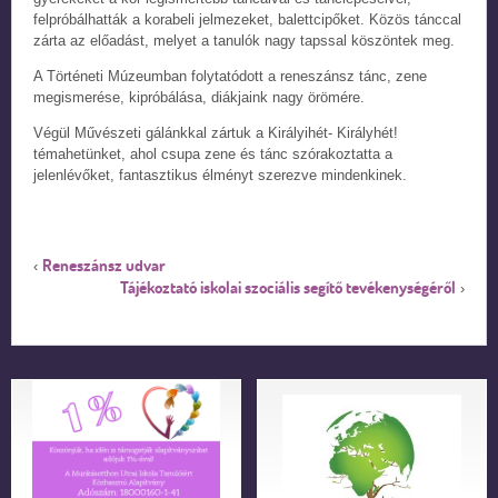
felpróbálhatták a korabeli jelmezeket, balettcipőket. Közös tánccal
zárta az előadást, melyet a tanulók nagy tapssal köszöntek meg.
A Történeti Múzeumban folytatódott a reneszánsz tánc, zene
megismerése, kipróbálása, diákjaink nagy örömére.
Végül Művészeti gálánkkal zártuk a Királyihét- Királyhét!
témahetünket, ahol csupa zene és tánc szórakoztatta a
jelenlévőket, fantasztikus élményt szerezve mindenkinek.
Reneszánsz udvar
‹
Tájékoztató iskolai szociális segítő tevékenységéről
›