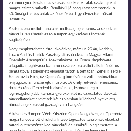
valamennyien kiváló muzsikusok, énekesek, akik szakmájukat
magas szinten művelik. Rendkívül jó hangulatot teremtettek, a
közönséget is bevonták az éneklésbe. Egy élvezetes műsort
láthattunk!
A citerazene mellett tanulóink méltóságteljes reneszánsz udvari
táncot is tanulhattak ezen a napon egy kedves tánctanár
segítségével.
Nagy megtiszteltetés érte iskolánkat, március 26-án, kedden,
Laczó András Bartók-Pásztory díjas énekes, a Magyar Állami
Operaház Aranygyűrűs énekművésze, az Opera Nagykövete
elfogadta meghívásunkat a reneszánsz projekthét alkalmából, és
bemutatóval színesített előadást tartott a témában. Zenei kísérője
Sztankovits Béla, az Operaház gitárművésze volt. Fantasztikus,
lenyűgöző, ámulatba ejtő műsoruk „A királyi udvarok reneszánsz
dalai és táncai” mindenkit elvarázsolt, lekötve még a
legmozgékonyabb kamasz gyerekeinket is. Csodálatos dalokat,
táncdallamokat énekeltek két szólamban különböző nyelveken,
ritmushangszerekkel gazdagítva a hangzást.
A következő napon Végh Krisztina Opera Nagykövet, az Operaház
magántáncosa jött el iskolánk alsó tagozatos tanulóinak előadást
tartani a reneszánsz kori táncokról és ruhákról. Megismertette a
gyerekeket a kor legismertebb táncaival és tánclépéseivel,