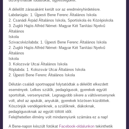
bizonyíthatták tudásukat, ügyességüket.
A délelőtt zárasaként került sor az eredményhirdetésre.
Labdarúgás: 1. Újpesti Bene Ferenc Általános Iskola
2. Csanádi Árpád Általános Iskola, Sportiskola és Középiskola
3. Zuglói Hajós Alfréd Német- Magyar Két Tanítási Nyelvű
Általános
Iskola
Szivacskézilabda: 1. Újpesti Bene Ferenc Általános Iskola
2. Zuglói Hajós Alfréd Német- Magyar Két Tanítási Nyelvű
Általános
Iskola
3. Kolozsvár Utcai Általános Iskola
Röplabda: 1. Kolozsvár Utcai Általános Iskola
2. Újpesti Bene Ferenc Általános Iskola
Délután családi sportnappal folytatódtak a délelőtt elkezdett
események. Lelkes szülők, pedagógusok, gyerekek együtt
sportoltak, versenyeztek. Legnagyobb sikere a váltóversenynek
volt, ahol az apukák, anyukák, gyerekek közösen küzdöttek.
Köszönjük vendégeinknek, a szülőknek, diákoknak,
pedagógusoknak az együtt töltött időt.
Felejthetetlen élmény volt mindannyiunk számára ez a nap!
A Bene-napon készült fotókat
Facebook-oldalunkon
tekinthetik