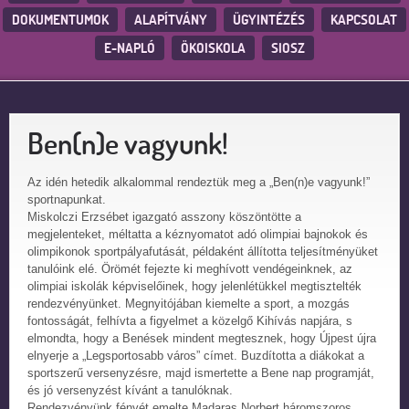
DOKUMENTUMOK
ALAPÍTVÁNY
ÜGYINTÉZÉS
KAPCSOLAT
E-NAPLÓ
ÖKOISKOLA
SIOSZ
Ben(n)e vagyunk!
Az idén hetedik alkalommal rendeztük meg a „Ben(n)e vagyunk!”
sportnapunkat.
Miskolczi Erzsébet igazgató asszony köszöntötte a
megjelenteket, méltatta a kéznyom
atot adó olimpiai bajnokok és
olimpikonok sportpályafutását, példaként állította teljesítményüket
tanulóink elé. Örömét fejezte ki meghívott vendégeinknek, az
olimpiai iskolák képviselőinek, hogy jelenlétükkel megtisztelték
rendezvényünket. Megnyitójában kiemelte a sport, a mozgás
fontosságát, felhívta a figyelmet a közelgő Kihívás napjára, s
elmondta, hogy a Benések mindent megtesznek, hogy Újpest újra
elnyerje a „Legsportosabb város” címet. Buzdította a diákokat a
sportszerű versenyzésre, majd ismertette a Bene nap programját,
és jó versenyzést kívánt a tanulóknak.
Rendezvényünk fényét emelte Madaras Norbert háromszoros