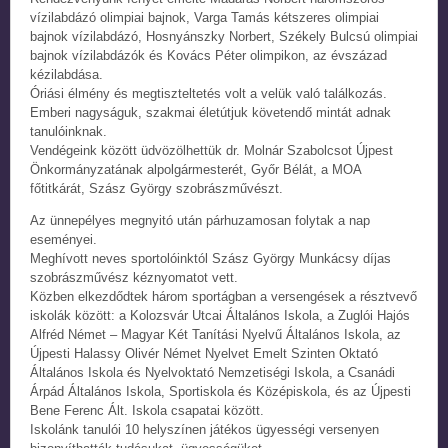
vízilabdázó olimpiai bajnok, Varga Tamás kétszeres olimpiai
bajnok vízilabdázó, Hosnyánszky Norbert, Székely Bulcsú olimpiai
bajnok vízilabdázók és Kovács Péter olimpikon, az évszázad
kézilabdása.
Óriási élmény és megtiszteltetés volt a velük való találkozás.
Emberi nagyságuk, szakmai életútjuk követendő mintát adnak
tanulóinknak.
Vendégeink között üdvözölhettük dr. Molnár Szabolcsot Újpest
Önkormányzatának alpolgármesterét, Győr Bélát, a MOA
főtitkárát, Szász György szobrászművészt.
Az ünnepélyes megnyitó után párhuzamosan folytak a nap
eseményei.
Meghívott neves sportolóinktól Szász György Munkácsy díjas
szobrászművész kéznyomatot vett.
Közben elkezdődtek három sportágban a versengések a résztvevő
iskolák között: a Kolozsvár Utcai Általános Iskola, a Zuglói Hajós
Alfréd Német – Magyar Két Tanítási Nyelvű Általános Iskola, az
Újpesti Halassy Olivér Német Nyelvet Emelt Szinten Oktató
Általános Iskola és Nyelvoktató Nemzetiségi Iskola, a Csanádi
Árpád Általános Iskola, Sportiskola és Középiskola, és az Újpesti
Bene Ferenc Ált. Iskola csapatai között.
Iskolánk tanulói 10 helyszínen játékos ügyességi versenyen