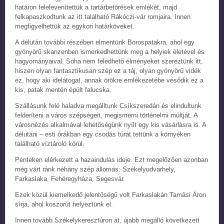
határon felelevenítettük a tartárbetörések emlékét, majd
felkapaszkodtunk az itt található Rákóczi-vár romjaira. Innen
megfigyelhettük az egykori határköveket.
A délután további részében elmentünk Borospatakra, ahol egy
gyönyörű skanzenben ismerkedhettünk meg a helyiek életével és
hagyományaival. Soha nem feledhető élményeket szereztünk itt,
hiszen olyan fantasztikusan szép ez a táj, olyan gyönyörű vidék
ez, hogy aki idelátogat, annak örökre emlékezetébe vésődik ez a
kis, patak mentén épült falucska.
Szállásunk felé haladva megálltunk Csíkszeredán és elindultunk
felderíteni a város szépségeit, megismerni történelmi múltját. A
városnézés alkalmával lehetőségünk nyílt egy kis vásárlásra is. A
délutáni – esti órákban egy csodás túrát tettünk a környéken
található víztároló körül.
Pénteken elérkezett a hazaindulás ideje. Ezt megelőzően azonban
még várt ránk néhány szép állomás: Székelyudvarhely,
Farkaslaka, Fehéregyháza, Segesvár.
Ezek közül kiemelkedő jelentőségű volt Farkaslakán Tamási Áron
sírja, ahol koszorút helyeztünk el.
Innen tovább Székelykeresztúron át, újabb megálló következett