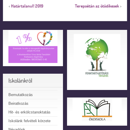
Határtalanul! 2019
Terepsétán az ötödikesek
‹
›
Iskolánkról
Bemutatkozás
Beiratkozás
Hit- és erkölcstanoktatás
Iskolánk felvételi körzete
Névadónk