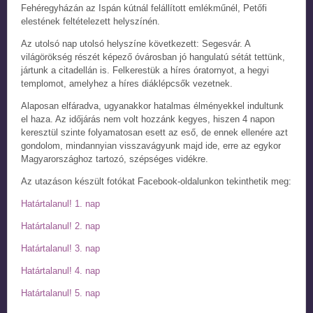
Fehéregyházán az Ispán kútnál felállított emlékműnél, Petőfi
elestének feltételezett helyszínén.
Az utolsó nap utolsó helyszíne következett: Segesvár. A
világörökség részét képező óvárosban jó hangulatú sétát tettünk,
jártunk a citadellán is. Felkerestük a híres óratornyot, a hegyi
templomot, amelyhez a híres diáklépcsők vezetnek.
Alaposan elfáradva, ugyanakkor hatalmas élményekkel indultunk
el haza. Az időjárás nem volt hozzánk kegyes, hiszen 4 napon
keresztül szinte folyamatosan esett az eső, de ennek ellenére azt
gondolom, mindannyian visszavágyunk majd ide, erre az egykor
Magyarországhoz tartozó, szépséges vidékre.
Az utazáson készült fotókat Facebook-oldalunkon tekinthetik meg:
Határtalanul! 1. nap
Határtalanul! 2. nap
Határtalanul! 3. nap
Határtalanul! 4. nap
Határtalanul! 5. nap