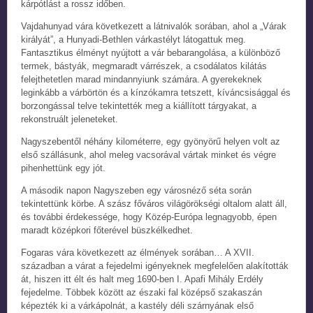
kárpótlást a rossz időben.
Vajdahunyad vára következett a látnivalók sorában, ahol a „Várak
királyát”, a Hunyadi-Bethlen várkastélyt látogattuk meg.
Fantasztikus élményt nyújtott a vár bebarangolása, a különböző
termek, bástyák, megmaradt várrészek, a csodálatos kilátás
felejthetetlen marad mindannyiunk számára. A gyerekeknek
leginkább a várbörtön és a kínzókamra tetszett, kíváncsisággal és
borzongással telve tekintették meg a kiállított tárgyakat, a
rekonstruált jeleneteket.
Nagyszebentől néhány kilométerre, egy gyönyörű helyen volt az
első szállásunk, ahol meleg vacsorával vártak minket és végre
pihenhettünk egy jót.
A második napon Nagyszeben egy városnéző séta során
tekintettünk körbe. A szász főváros világörökségi oltalom alatt áll,
és további érdekessége, hogy Közép-Európa legnagyobb, épen
maradt középkori főterével büszkélkedhet.
Fogaras vára következett az élmények sorában… A XVII.
században a várat a fejedelmi igényeknek megfelelően alakították
át, hiszen itt élt és halt meg 1690-ben I. Apafi Mihály Erdély
fejedelme. Többek között az északi fal középső szakaszán
képezték ki a várkápolnát, a kastély déli szárnyának első