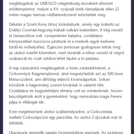
meglátogattuk az UNESCO világörökség részeként elismert
erődtemplomot, melyet a XV. századi török támadások ellen 12
méter magas hármas védfalrendszerrel erősítettek meg.
Délután a Szent Anna tóhoz kirándultunk, amely egy krátertó az
Erdélyi Csomád-hegység kialudt vulkáni kráterében. A tóig vezető
út fantasztikus volt: szerpentinen haladva, csodálatos
környezetben buszozva jutottunk el a medvék egyik kedvenc
fürdő-és ivóhelyéhez. Egészen pontosan gyalogosan tettük meg
az utolsó másfél kilométert, mert lezárták a tóhoz vezető út végső
szakaszát és csak sétálva lehet lejutni a tó partjára.
A nap zárásaként meglátogattuk a híres zarándokhelyet, a
Csíksomlyói Kegytemplomot, ahol megnézhettük azt az 500 éves
Mária-szobrot, ami állítólag teljesíti kívánságunkat. Sokan
közülünk a hagyomány szerint kívántak is valamit tőle.
Csodálatos és kegyeletteljes élmény volt ez mindenkinek, hiszen
beszélgettünk arról a gyerekekkel, hogy nemsokára maga Ferenc
pápa is ellátogat ide.
Este megérkeztünk utolsó szálláshelyünkre, a Csíkszereda
melletti Csíkszépvízre egy panzióba. Az utolsó 2 éjszakát már itt
töltöttük.
Utazásunk negyedik napján Gyimesbükkre utaztunk. Az ezeréves