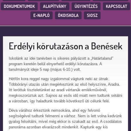
DOKUMENTUMOK
ALAPÍTVÁNY
ÜGYINTÉZÉS
KAPCSOLAT
E-NAPLÓ
ÖKOISKOLA
SIOSZ
Erdélyi körutazáson a Benések
Iskolánk az idei tanévben is sikeres pályázott a „Határtalanul”
program keretén belül elnyerhető erdélyi körutazásra. A
tanulmányút ideje 5 nap (május 6-10.) volt.
Hétfőn kora reggel nagy izgalommal vágtunk neki az útnak.
Többórányi utazás után megérkeztünk az első helyszínre, Aradra.
Itt leróttuk tiszteletünket az aradi vértanúk emlékművénél,
megkoszorúztuk azt. Sajnos az esős idő miatt nem tudtunk sétálni
a városban, így haladtunk tovább következő úti célunk felé.
Déva várához érkeztünk nemsokára, ahol egy felvonó
segítségével tudtunk felmenni a várhoz. Nem is lett volna kedvünk
gyalog felsétálni, mivel még ekkor is szakadt az eső. A csodálatos
panoráma azonban elvarázsolt mindenkit. Kaptunk egy kis