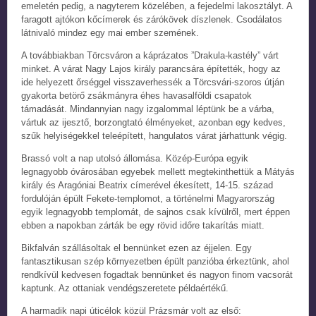
emeletén pedig, a nagyterem közelében, a fejedelmi lakosztályt. A
faragott ajtókon kőcímerek és zárókövek díszlenek. Csodálatos
látnivaló mindez egy mai ember szemének.
A továbbiakban Törcsváron a káprázatos ”Drakula-kastély” várt
minket. A várat Nagy Lajos király parancsára építették, hogy az
ide helyezett őrséggel visszaverhessék a Törcsvári-szoros útján
gyakorta betörő zsákmányra éhes havasalföldi csapatok
támadását. Mindannyian nagy izgalommal léptünk be a várba,
vártuk az ijesztő, borzongtató élményeket, azonban egy kedves,
szűk helyiségekkel teleépített, hangulatos várat járhattunk végig.
Brassó volt a nap utolsó állomása. Közép-Európa egyik
legnagyobb óvárosában egyebek mellett megtekinthettük a Mátyás
király és Aragóniai Beatrix címerével ékesített, 14-15. század
fordulóján épült Fekete-templomot, a történelmi Magyarország
egyik legnagyobb templomát, de sajnos csak kívülről, mert éppen
ebben a napokban zárták be egy rövid időre takarítás miatt.
Bikfalván szállásoltak el bennünket ezen az éjjelen. Egy
fantasztikusan szép környezetben épült panzióba érkeztünk, ahol
rendkívül kedvesen fogadtak bennünket és nagyon finom vacsorát
kaptunk. Az ottaniak vendégszeretete példaértékű.
A harmadik napi úticélok közül Prázsmár volt az első: