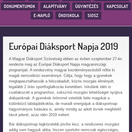
DOKUMENTUMOK
ALAPÍTVÁNY
ÜGYINTÉZÉS
KAPCSOLAT
E-NAPLÓ
ÖKOISKOLA
SIOSZ
Európai Diáksport Napja 2019
A Magyar Diáksport Szövetség ebben az évben szeptember 27-én
rendezte meg az Európai Diáksport Napja magyarországi
programjait. A rendezvény magyar kezdeményezésből nőtte ki
magát nemzetközi eseménnyé. Célja, hogy hogy a gyerekek
megtapasztalhassák a felszabadult, közös mozgás élményét,
legalább 2 órás sportfoglalkozás keretében. Iskolánk idén is
csatlakozott a programhoz, sokszínű mozgási lehetőséget nyújtva
diákjainknak. A gyerekek örömmel vetették bele magukat a
különböző labdajátékokba, de maradt energiájuk a diáksportnap
hagyományos futására is, amely mindig az adott évnek megfelelő
távot jelenti, azaz idén 2019 métert.
Bár diáksportnap legközelebb jövőre lesz, a rendszeres mozgást
addig sem hagyjuk abba, hiszen sportolni nemcsak egészséges,