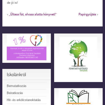
de jó is!
„Ültess fát, olvass alatta könyvet!”
Papírgyűjtés
‹
›
Iskolánkról
Bemutatkozás
Beiratkozás
Hit- és erkölcstanoktatás