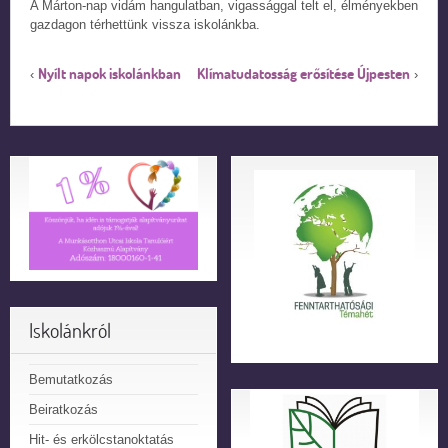
A Márton-nap vidám hangulatban, vigassággal telt el, élményekben
gazdagon térhettünk vissza iskolánkba.
Nyílt napok iskolánkban
Klímatudatosság erősítése Újpesten
‹
›
Iskolánkról
Bemutatkozás
Beiratkozás
Hit- és erkölcstanoktatás