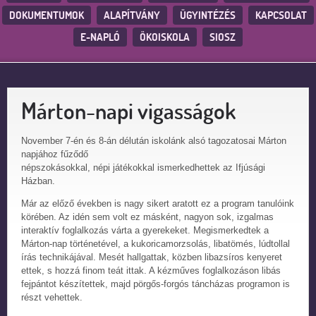
DOKUMENTUMOK
ALAPÍTVÁNY
ÜGYINTÉZÉS
KAPCSOLAT
E-NAPLÓ
ÖKOISKOLA
SIOSZ
Márton-napi vigasságok
November 7-én és 8-án délután iskolánk alsó tagozatosai Márton
napjához fűződő
népszokásokkal, népi játékokkal ismerkedhettek az Ifjúsági
Házban.
Már az előző években is nagy sikert aratott ez a program tanulóink
körében. Az idén sem volt ez másként, nagyon sok, izgalmas
interaktív foglalkozás várta a gyerekeket. Megismerkedtek a
Márton-nap történetével, a kukoricamorzsolás, libatömés, lúdtollal
írás technikájával. Mesét hallgattak, közben libazsíros kenyeret
ettek, s hozzá finom teát ittak. A kézműves foglalkozáson libás
fejpántot készítettek, majd pörgős-forgós táncházas programon is
részt vehettek.