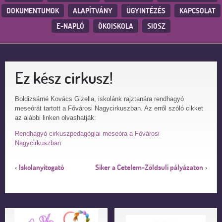
DOKUMENTUMOK
ALAPÍTVÁNY
ÜGYINTÉZÉS
KAPCSOLAT
E-NAPLÓ
ÖKOISKOLA
SIOSZ
Ez kész cirkusz!
Boldizsárné Kovács Gizella, iskolánk rajztanára rendhagyó
meseórát tartott a Fővárosi Nagycirkuszban. Az erről szóló cikket
az alábbi linken olvashatják:
Rendhagyó cirkuszpedagógiai meseóra a Fővárosi
Nagycirkuszban
Iskolanyitogató
Siker a Cetelem-Zöldsuli pályázaton
‹
›