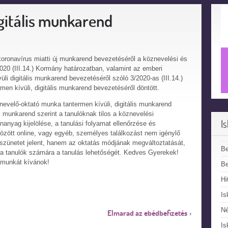
igitális munkarend
koronavírus miatti új munkarend bevezetéséről a köznevelési és
0 (III.14.) Kormány határozatban, valamint az emberi
üli digitális munkarend bevezetéséről szóló 3/2020-as (III.14.)
en kívüli, digitális munkarend bevezetéséről döntött.
nevelő-oktató munka tantermen kívüli, digitális munkarend
j munkarend szerint a tanulóknak tilos a köznevelési
I
nanyag kijelölése, a tanulási folyamat ellenőrzése és
zött online, vagy egyéb, személyes találkozást nem igénylő
szünetet jelent, hanem az oktatás módjának megváltoztatását,
B
k a tanulók számára a tanulás lehetőségét. Kedves Gyerekek!
 munkát kívánok!
Be
Hi
Is
N
Elmarad az ebédbefizetés
›
Is