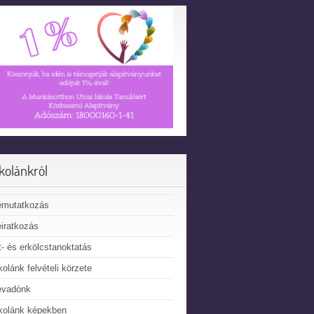
skolánkról
emutatkozás
iratkozás
t- és erkölcstanoktatás
kolánk felvételi körzete
évadónk
kolánk képekben