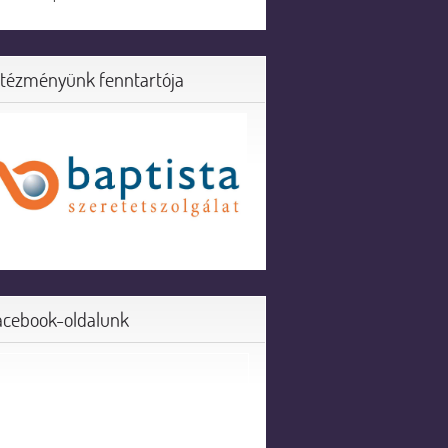
ntézményünk fenntartója
acebook-oldalunk