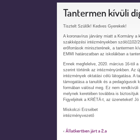
Tantermen kívüli d
Tisztelt Szülők! Kedves Gyerekek!
A koronavírus járvány miatt a Kormány a 
szakképzési intézményekben szóló1102/202
erőforrások miniszterének, a tantermen kív
EMMI határozatban az iskolákban a tanterm
Ennek megfelelve, 2020. március 16-tól a 
szerint történik az intézményünkben. Az ú
intézmények oktatási célú látogatása. A ta
támogatása a tanulók és a pedagógusok kö
formában valósul meg. Ez nem rendkívüli 
melynek keretében továbbra is biztosítju
Figyeljétek a KRÉTÁ-t, az üzeneteket! Jó
Miskolczi Erzsébet
intézményvezető
Állatkertben járt a 2.a
‹