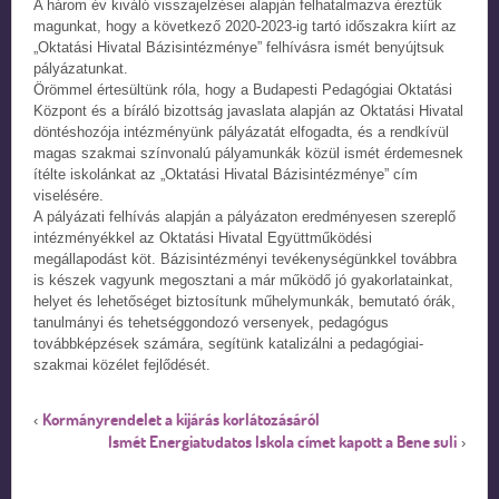
A három év kiváló visszajelzései alapján felhatalmazva éreztük
magunkat, hogy a következő 2020-2023-ig tartó időszakra kiírt az
„Oktatási Hivatal Bázisintézménye” felhívásra ismét benyújtsuk
pályázatunkat.
Örömmel értesültünk róla, hogy a Budapesti Pedagógiai Oktatási
Központ és a bíráló bizottság javaslata alapján az Oktatási Hivatal
döntéshozója intézményünk pályázatát elfogadta, és a rendkívül
magas szakmai színvonalú pályamunkák közül ismét érdemesnek
ítélte iskolánkat az „Oktatási Hivatal Bázisintézménye” cím
viselésére.
A pályázati felhívás alapján a pályázaton eredményesen szereplő
intézményékkel az Oktatási Hivatal Együttműködési
megállapodást köt. Bázisintézményi tevékenységünkkel továbbra
is készek vagyunk megosztani a már működő jó gyakorlatainkat,
helyet és lehetőséget biztosítunk műhelymunkák, bemutató órák,
tanulmányi és tehetséggondozó versenyek, pedagógus
továbbképzések számára, segítünk katalizálni a pedagógiai-
szakmai közélet fejlődését.
Kormányrendelet a kijárás korlátozásáról
‹
Ismét Energiatudatos Iskola címet kapott a Bene suli
›