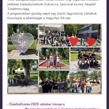
játékban kalandozhattunk Kukoricza Jancsival kicsiny falujától
Tündérországig.
A programokban gazdag napot egy közös fagyizással zárhattuk.
Köszönjük a lehetőséget a Vega-Ház Kft-nek.
Ebédbefizetés 2020. október hónapra
‹
Magatartási szabályok különböző élethelyzetekben