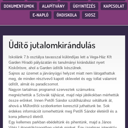
DOKUMENTUMOK
ALAPÍTVÁNY
ÜGYINTÉZÉS
KAPCSOLAT
E-NAPLÓ
ÖKOISKOLA
SIOSZ
Üdítő jutalomkirándulás
Iskolánk 7.b osztálya tavasszal különdíjas lett a Vega-Ház Kft
Garden Híradó pályázatán és tanulmányi kirándulást nyert
Kiskőrösre, ahol a Garden üdítők készülnek.
Sajnos az üzemet a járványügyi helyzet miatt nem látogathattuk
meg, de minden résztvevő kapott oklevelet és egy tollat valamint
üdítőt, almát és paradicsomot.
Nagyon tartalmas programot szerveztek számunkra:
megnézhettük a Szlovák tájházat, majd népi játékokban mérhettük
össze erőnket. Innen Petőfi Sándor szülőházához sétáltunk át,
ahová a Műfordítói szoborkerten keresztül juthattunk be. Sok
érdekes információt ismerhettünk meg Petőfi Sándor életéről és a
korra jellemző életről.
Egy kellemes parkban ebédeltünk és pihentünk, majd a János
Vitéz Látogatóközpontban vártak minket. Egy izgalmas interaktív